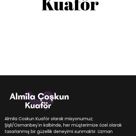
Almila Coskun Kuaför olarak misyonumuz;
Şişli/Osmanbey'ın kalbinde, her müşterimize özel olarak
tasarlanmış bir güzellik deneyimi sunmaktır. Uzman