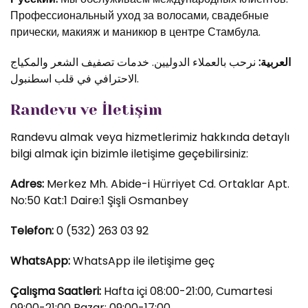
Профессиональный уход за волосами, свадебные
прически, макияж и маникюр в центре Стамбула.
العربية:
نرحب بالعملاء الدوليين. خدمات تصفيف الشعر والمكياج
الاحترافي في قلب اسطنبول.
Randevu ve İletişim
Randevu almak veya hizmetlerimiz hakkında detaylı
bilgi almak için bizimle iletişime geçebilirsiniz:
Adres:
Merkez Mh. Abide-i Hürriyet Cd. Ortaklar Apt.
No:50 Kat:1 Daire:1 Şişli Osmanbey
Telefon:
0 (532) 263 03 92
WhatsApp:
WhatsApp ile iletişime geç
Çalışma Saatleri:
Hafta içi 08:00-21:00, Cumartesi
09:00-21:00 Pazar: 09:00-17:00