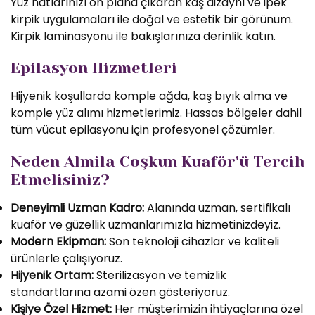
Yüz hatlarınızı ön plana çıkaran kaş dizaynı ve ipek
kirpik uygulamaları ile doğal ve estetik bir görünüm.
Kirpik laminasyonu ile bakışlarınıza derinlik katın.
Epilasyon Hizmetleri
Hijyenik koşullarda komple ağda, kaş bıyık alma ve
komple yüz alımı hizmetlerimiz. Hassas bölgeler dahil
tüm vücut epilasyonu için profesyonel çözümler.
Neden Almila Coşkun Kuaför'ü Tercih
Etmelisiniz?
Deneyimli Uzman Kadro:
Alanında uzman, sertifikalı
kuaför ve güzellik uzmanlarımızla hizmetinizdeyiz.
Modern Ekipman:
Son teknoloji cihazlar ve kaliteli
ürünlerle çalışıyoruz.
Hijyenik Ortam:
Sterilizasyon ve temizlik
standartlarına azami özen gösteriyoruz.
Kişiye Özel Hizmet:
Her müşterimizin ihtiyaçlarına özel