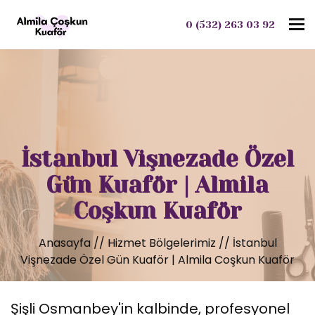
To
0 (532) 263 03 92
İstanbul Vişnezade Özel
Gün Kuaför | Almila
Coşkun Kuaför
Anasayfa
//
Hizmet Bölgelerimiz
//
İstanbul
Vişnezade Özel Gün Kuaför | Almila Coşkun Kuaför
Şişli Osmanbey'in kalbinde, profesyonel