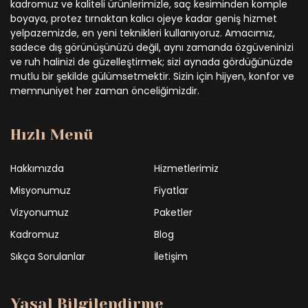
kadromuz ve kaliteli ürünlerimizle, saç kesiminden komple
boyaya, protez tırnaktan kalıcı ojeye kadar geniş hizmet
yelpazemizde, en yeni teknikleri kullanıyoruz. Amacımız,
sadece dış görünüşünüzü değil, aynı zamanda özgüveninizi
ve ruh halinizi de güzelleştirmek; sizi aynada gördüğünüzde
mutlu bir şekilde gülümsetmektir. Sizin için hijyen, konfor ve
memnuniyet her zaman önceliğimizdir.
Hızlı Menü
Hakkımızda
Hizmetlerimiz
Misyonumuz
Fiyatlar
Vizyonumuz
Paketler
Kadromuz
Blog
Sıkça Sorulanlar
İletişim
Yasal Bilgilendirme