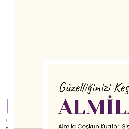
Güzelliğinizi Ke
ALMIL
Almila Coşkun Kuaför, Şi