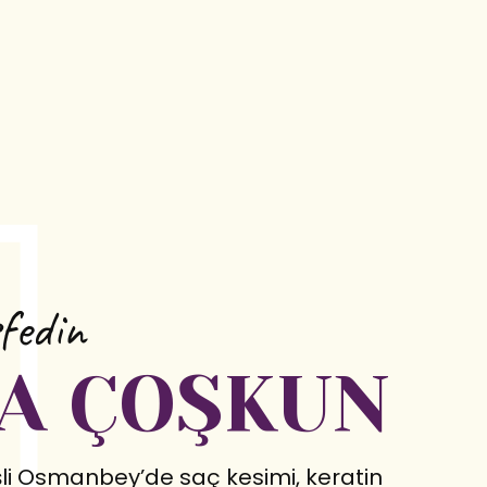
şfedin
A ÇOŞKUN
şli Osmanbey’de saç kesimi, keratin