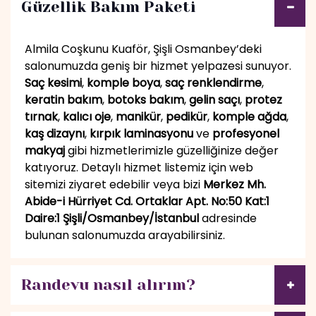
Güzellik Bakım Paketi
Almila Coşkunu Kuaför, Şişli Osmanbey’deki
salonumuzda geniş bir hizmet yelpazesi sunuyor.
Saç kesimi
,
komple boya
,
saç renklendirme
,
keratin bakım
,
botoks bakım
,
gelin saçı
,
protez
tırnak
,
kalıcı oje
,
manikür
,
pedikür
,
komple ağda
,
kaş dizaynı
,
kırpık laminasyonu
ve
profesyonel
makyaj
gibi hizmetlerimizle güzelliğinize değer
katıyoruz. Detaylı hizmet listemiz için web
sitemizi ziyaret edebilir veya bizi
Merkez Mh.
Abide-i Hürriyet Cd. Ortaklar Apt. No:50 Kat:1
Daire:1 Şişli/Osmanbey/İstanbul
adresinde
bulunan salonumuzda arayabilirsiniz.
Randevu nasıl alırım?