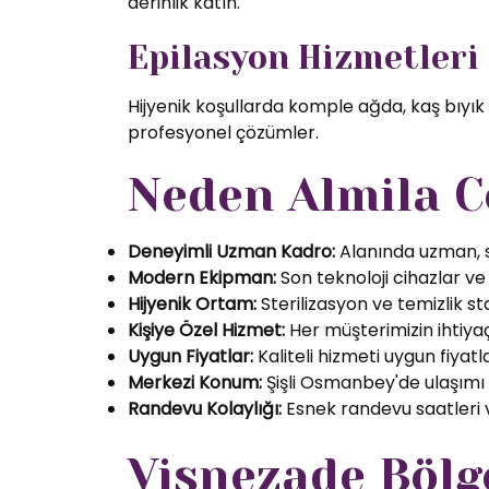
derinlik katın.
Epilasyon Hizmetleri
Hijyenik koşullarda komple ağda, kaş bıyık
profesyonel çözümler.
Neden Almila C
Deneyimli Uzman Kadro:
Alanında uzman, se
Modern Ekipman:
Son teknoloji cihazlar ve k
Hijyenik Ortam:
Sterilizasyon ve temizlik s
Kişiye Özel Hizmet:
Her müşterimizin ihtiyaç
Uygun Fiyatlar:
Kaliteli hizmeti uygun fiyatl
Merkezi Konum:
Şişli Osmanbey'de ulaşımı
Randevu Kolaylığı:
Esnek randevu saatleri ve
Vişnezade Bölg