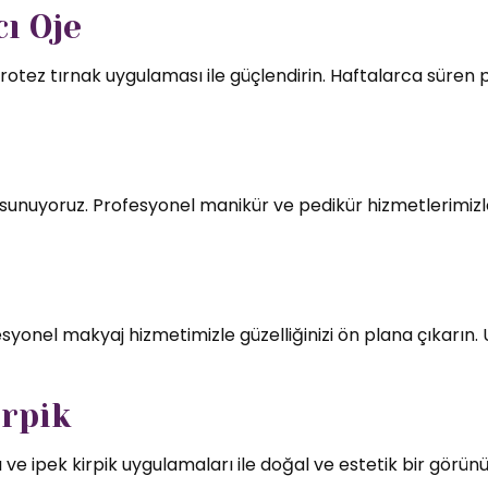
ı Oje
rotez tırnak uygulaması ile güçlendirin. Haftalarca süren par
mı sunuyoruz. Profesyonel manikür ve pedikür hizmetlerimizl
syonel makyaj hizmetimizle güzelliğinizi ön plana çıkarın.
irpik
 ve ipek kirpik uygulamaları ile doğal ve estetik bir görün