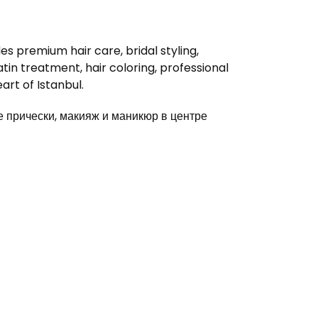
s premium hair care, bridal styling,
in treatment, hair coloring, professional
rt of Istanbul.
прически, макияж и маникюр в центре