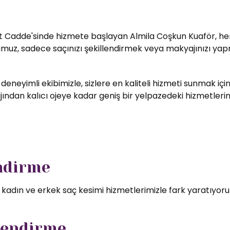
t Cadde'sinde hizmete başlayan Almila Coşkun Kuaför, her zi
umuz, sadece saçınızı şekillendirmek veya makyajınızı yapm
 deneyimli ekibimizle, sizlere en kaliteli hizmeti sunmak i
ndan kalıcı ojeye kadar geniş bir yelpazedeki hizmetlerimizd
endirme
l kadın ve erkek saç kesimi hizmetlerimizle fark yaratıyor
lendirme