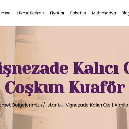
umsal
Hizmetlerimiz
Fiyatlar
Paketler
Multimedya
Blo
işnezade Kalıcı O
Coşkun Kuaför
zmet Bölgelerimiz
//
İstanbul Vişnezade Kalıcı Oje | Almil