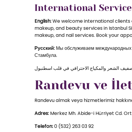
International Service
English:
We welcome international clients a
makeup, and beauty services in Istanbul S
makeup, and nail services. Book your appoi
Русский:
Мы обслуживаем международных кл
Стамбула.
Randevu ve İle
Randevu almak veya hizmetlerimiz hakkında d
Adres:
Merkez Mh. Abide-i Hürriyet Cd. Orta
Telefon:
0 (532) 263 03 92