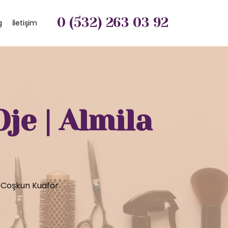
0 (532) 263 03 92
g
İletişim
je | Almila
a Coşkun Kuaför