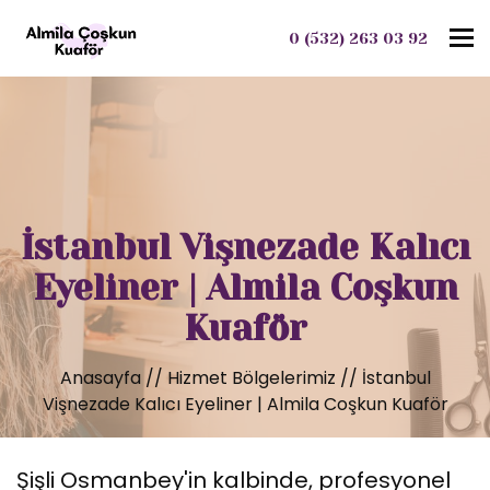
To
0 (532) 263 03 92
İstanbul Vişnezade Kalıcı
Eyeliner | Almila Coşkun
Kuaför
Anasayfa
//
Hizmet Bölgelerimiz
//
İstanbul
Vişnezade Kalıcı Eyeliner | Almila Coşkun Kuaför
Şişli Osmanbey'in kalbinde, profesyonel