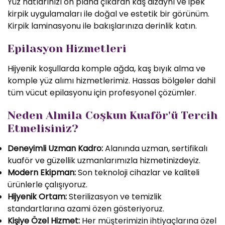
Yüz hatlarınızı ön plana çıkaran kaş dizaynı ve ipek
kirpik uygulamaları ile doğal ve estetik bir görünüm.
Kirpik laminasyonu ile bakışlarınıza derinlik katın.
Epilasyon Hizmetleri
Hijyenik koşullarda komple ağda, kaş bıyık alma ve
komple yüz alımı hizmetlerimiz. Hassas bölgeler dahil
tüm vücut epilasyonu için profesyonel çözümler.
Neden Almila Coşkun Kuaför'ü Tercih
Etmelisiniz?
Deneyimli Uzman Kadro:
Alanında uzman, sertifikalı
kuaför ve güzellik uzmanlarımızla hizmetinizdeyiz.
Modern Ekipman:
Son teknoloji cihazlar ve kaliteli
ürünlerle çalışıyoruz.
Hijyenik Ortam:
Sterilizasyon ve temizlik
standartlarına azami özen gösteriyoruz.
Kişiye Özel Hizmet:
Her müşterimizin ihtiyaçlarına özel