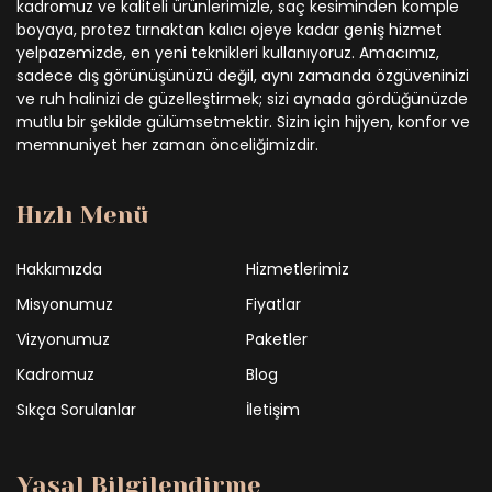
kadromuz ve kaliteli ürünlerimizle, saç kesiminden komple
boyaya, protez tırnaktan kalıcı ojeye kadar geniş hizmet
yelpazemizde, en yeni teknikleri kullanıyoruz. Amacımız,
sadece dış görünüşünüzü değil, aynı zamanda özgüveninizi
ve ruh halinizi de güzelleştirmek; sizi aynada gördüğünüzde
mutlu bir şekilde gülümsetmektir. Sizin için hijyen, konfor ve
memnuniyet her zaman önceliğimizdir.
Hızlı Menü
Hakkımızda
Hizmetlerimiz
Misyonumuz
Fiyatlar
Vizyonumuz
Paketler
Kadromuz
Blog
Sıkça Sorulanlar
İletişim
Yasal Bilgilendirme