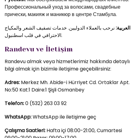
Профессиональный уход за волосами, свадебные
прически, макияж и маникюр в центре Стамбула.
العربية:
نرحب بالعملاء الدوليين. خدمات تصفيف الشعر والمكياج
الاحترافي في قلب اسطنبول.
Randevu ve İletişim
Randevu almak veya hizmetlerimiz hakkında detaylı
bilgi almak için bizimle iletişime geçebilirsiniz:
Adres:
Merkez Mh. Abide-i Hürriyet Cd. Ortaklar Apt.
No:50 Kat:1 Daire:1 Şişli Osmanbey
Telefon:
0 (532) 263 03 92
WhatsApp:
WhatsApp ile iletişime geç
Çalışma Saatleri:
Hafta içi 08:00-21:00, Cumartesi
09:00-21:00 Pazar: 09:00-17:00