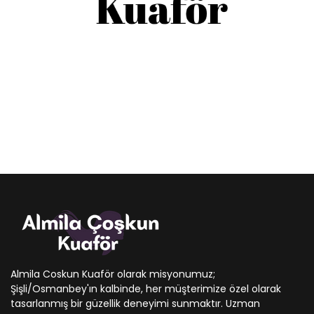
Almila Coskun Kuaför olarak misyonumuz;
Şişli/Osmanbey'ın kalbinde, her müşterimize özel olarak
tasarlanmış bir güzellik deneyimi sunmaktır. Uzman