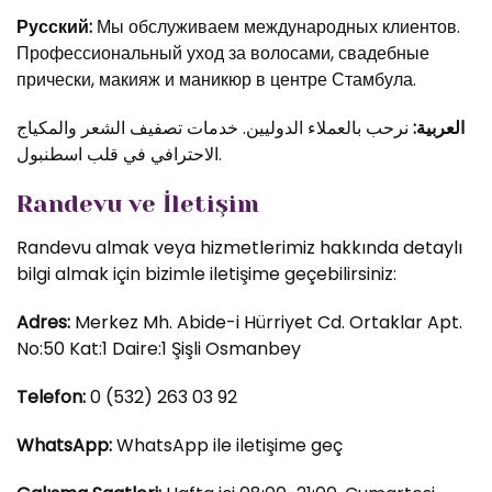
Русский:
Мы обслуживаем международных клиентов.
Профессиональный уход за волосами, свадебные
прически, макияж и маникюр в центре Стамбула.
العربية:
نرحب بالعملاء الدوليين. خدمات تصفيف الشعر والمكياج
الاحترافي في قلب اسطنبول.
Randevu ve İletişim
Randevu almak veya hizmetlerimiz hakkında detaylı
bilgi almak için bizimle iletişime geçebilirsiniz:
Adres:
Merkez Mh. Abide-i Hürriyet Cd. Ortaklar Apt.
No:50 Kat:1 Daire:1 Şişli Osmanbey
Telefon:
0 (532) 263 03 92
WhatsApp:
WhatsApp ile iletişime geç