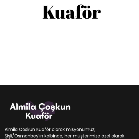
Almila Coskun Kuaför olarak misyonumuz;
Şişli/Osmanbey'ın kalbinde, her müşterimize özel olarak