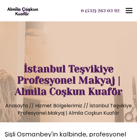
To
0 (532) 263 03 92
İstanbul Teşvikiye
Profesyonel Makyaj |
Almila Coşkun Kuaför
Anasayfa
//
Hizmet Bölgelerimiz
//
İstanbul Teşvikiye
Profesyonel Makyaj | Almila Coşkun Kuaför
Şişli Osmanbey'in kalbinde, profesyonel