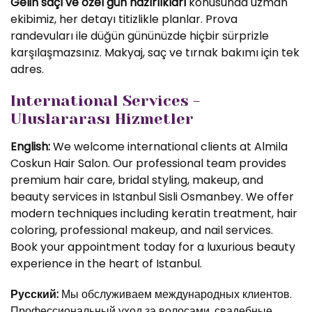
Gelin saçı ve özel gün hazırlıkları
konusunda uzman
ekibimiz, her detayı titizlikle planlar. Prova
randevuları ile düğün gününüzde hiçbir sürprizle
karşılaşmazsınız. Makyaj, saç ve tırnak bakımı için tek
adres.
International Services -
Uluslararası Hizmetler
English:
We welcome international clients at Almila
Coskun Hair Salon. Our professional team provides
premium hair care, bridal styling, makeup, and
beauty services in Istanbul Sisli Osmanbey. We offer
modern techniques including keratin treatment, hair
coloring, professional makeup, and nail services.
Book your appointment today for a luxurious beauty
experience in the heart of Istanbul.
Русский:
Мы обслуживаем международных клиентов.
Профессиональный уход за волосами, свадебные