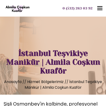
To
0 (532) 263 03 92
İstanbul Teşvikiye
Manikür | Almila Coşkun
Kuaför
Anasayfa
//
Hizmet Bölgelerimiz
//
İstanbul Teşvikiye
Manikür | Almila Coşkun Kuaför
Şişli Osmanbey'in kalbinde, profesyonel