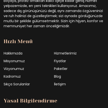
boyaya, protez tırnaktan kalıcı ojeye kadar geniş hizmet
yelpazemizde, en yeni teknikleri kullanıyoruz. Amacımız,
sadece dış görünüşünüzü değil, aynı zamanda özgüveninizi
ve ruh halinizi de güzelleştirmek; sizi aynada gördüğünüzde
mutlu bir şekilde gülümsetmektir. Sizin için hijyen, konfor ve
memnuniyet her zaman önceliğimizdir.
Hızlı Menü
Hakkımızda
Hizmetlerimiz
Misyonumuz
Fiyatlar
Vizyonumuz
Paketler
Kadromuz
Blog
Sıkça Sorulanlar
İletişim
Yasal Bilgilendirme