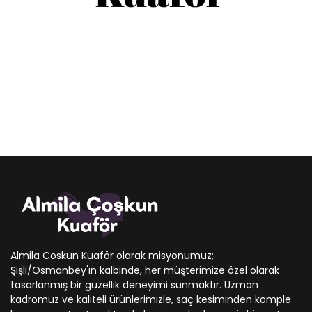
Almila Coskun Kuaför olarak misyonumuz;
Şişli/Osmanbey'ın kalbinde, her müşterimize özel olarak
tasarlanmış bir güzellik deneyimi sunmaktır. Uzman
kadromuz ve kaliteli ürünlerimizle, saç kesiminden komple