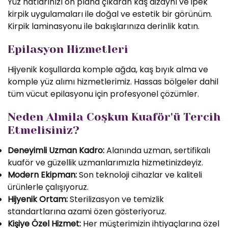
Yüz hatlarınızı ön plana çıkaran kaş dizaynı ve ipek
kirpik uygulamaları ile doğal ve estetik bir görünüm.
Kirpik laminasyonu ile bakışlarınıza derinlik katın.
Epilasyon Hizmetleri
Hijyenik koşullarda komple ağda, kaş bıyık alma ve
komple yüz alımı hizmetlerimiz. Hassas bölgeler dahil
tüm vücut epilasyonu için profesyonel çözümler.
Neden Almila Coşkun Kuaför'ü Tercih
Etmelisiniz?
Deneyimli Uzman Kadro:
Alanında uzman, sertifikalı
kuaför ve güzellik uzmanlarımızla hizmetinizdeyiz.
Modern Ekipman:
Son teknoloji cihazlar ve kaliteli
ürünlerle çalışıyoruz.
Hijyenik Ortam:
Sterilizasyon ve temizlik
standartlarına azami özen gösteriyoruz.
Kişiye Özel Hizmet:
Her müşterimizin ihtiyaçlarına özel