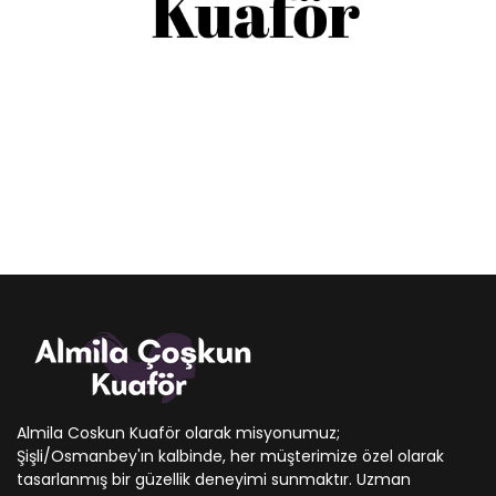
Almila Coskun Kuaför olarak misyonumuz;
Şişli/Osmanbey'ın kalbinde, her müşterimize özel olarak
tasarlanmış bir güzellik deneyimi sunmaktır. Uzman