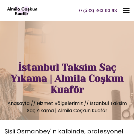
To
0 (532) 263 03 92
İstanbul Taksim Saç
Yıkama | Almila Coşkun
Kuaför
Anasayfa
//
Hizmet Bölgelerimiz
//
İstanbul Taksim
Saç Yıkama | Almila Coşkun Kuaför
Şişli Osmanbey'in kalbinde, profesyonel