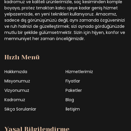
kadromuz ve kaliteli ürünlerimizle, saç kesiminden komple
boyaya, protez tırnaktan kalıcı ojeye kadar geniş hizmet
yelpazemizde, en yeni teknikleri kullanıyoruz. Amacımız,
sadece dış görünüşünüzü değil, aynı zamanda özgüveninizi
ve ruh halinizi de güzelleştirmek; sizi aynada gördüğünüzde
mutlu bir şekilde gülümsetmektir. Sizin için hijyen, konfor ve
memnuniyet her zaman önceliğimizdir.
Hızlı Menü
Hakkımızda
Hizmetlerimiz
Misyonumuz
Fiyatlar
Vizyonumuz
Paketler
Kadromuz
Blog
Sıkça Sorulanlar
İletişim
Yasal Bilgilendirme