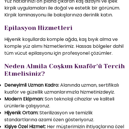
Yüz hatlarınızı ön plana çıkaran kaş dizaynı ve ipek
kirpik uygulamaları ile doğal ve estetik bir görünüm.
Kirpik laminasyonu ile bakışlarınıza derinlik katın.
Epilasyon Hizmetleri
Hijyenik koşullarda komple ağda, kaş bıyık alma ve
komple yüz alımı hizmetlerimiz. Hassas bölgeler dahil
tüm vücut epilasyonu için profesyonel çözümler.
Neden Almila Coşkun Kuaför'ü Tercih
Etmelisiniz?
Deneyimli Uzman Kadro:
Alanında uzman, sertifikalı
kuaför ve güzellik uzmanlarımızla hizmetinizdeyiz.
Modern Ekipman:
Son teknoloji cihazlar ve kaliteli
ürünlerle çalışıyoruz.
Hijyenik Ortam:
Sterilizasyon ve temizlik
standartlarına azami özen gösteriyoruz.
Kişiye Özel Hizmet:
Her müşterimizin ihtiyaçlarına özel