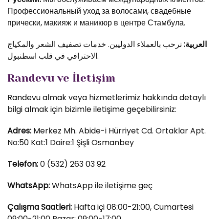
Профессиональный уход за волосами, свадебные
прически, макияж и маникюр в центре Стамбула.
العربية:
نرحب بالعملاء الدوليين. خدمات تصفيف الشعر والمكياج
الاحترافي في قلب اسطنبول.
Randevu ve İletişim
Randevu almak veya hizmetlerimiz hakkında detaylı
bilgi almak için bizimle iletişime geçebilirsiniz:
Adres:
Merkez Mh. Abide-i Hürriyet Cd. Ortaklar Apt.
No:50 Kat:1 Daire:1 Şişli Osmanbey
Telefon:
0 (532) 263 03 92
WhatsApp:
WhatsApp ile iletişime geç
Çalışma Saatleri:
Hafta içi 08:00-21:00, Cumartesi
09:00-21:00 Pazar: 09:00-17:00