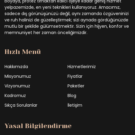
boyaya, protez tırnaktan kalıcı ojeye kadar geniş hizmet
yelpazemizde, en yeni teknikleri kullanıyoruz. Amacımız,
sadece dış görünüşünüzü değil, aynı zamanda özgüveninizi
ve ruh halinizi de güzelleştirmek; sizi aynada gördüğünüzde
mutlu bir şekilde gülümsetmektir. Sizin için hijyen, konfor ve
memnuniyet her zaman önceliğimizdir.
Hızlı Menü
Hakkımızda
Hizmetlerimiz
Misyonumuz
Fiyatlar
Vizyonumuz
Paketler
Kadromuz
Blog
Sıkça Sorulanlar
İletişim
Yasal Bilgilendirme