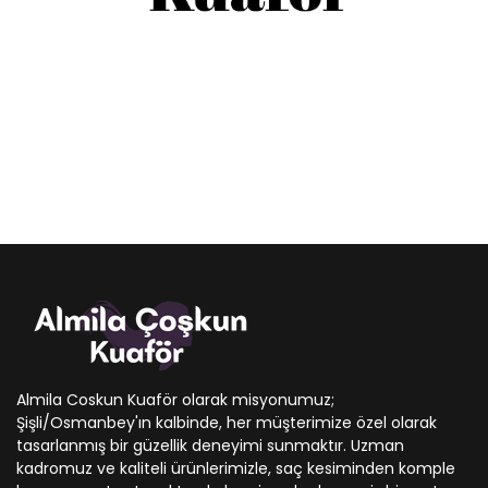
Almila Coskun Kuaför olarak misyonumuz;
Şişli/Osmanbey'ın kalbinde, her müşterimize özel olarak
tasarlanmış bir güzellik deneyimi sunmaktır. Uzman
kadromuz ve kaliteli ürünlerimizle, saç kesiminden komple