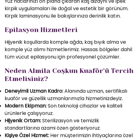
Yüz hatlarınızı ön plana çıkaran kaş dizaynı ve ipek
kirpik uygulamaları ile doğal ve estetik bir görünüm.
Kirpik laminasyonu ile bakışlarınıza derinlik katın.
Epilasyon Hizmetleri
Hijyenik koşullarda komple ağda, kaş bıyık alma ve
komple yüz alımı hizmetlerimiz. Hassas bölgeler dahil
tüm vücut epilasyonu için profesyonel çözümler.
Neden Almila Coşkun Kuaför'ü Tercih
Etmelisiniz?
Deneyimli Uzman Kadro:
Alanında uzman, sertifikalı
kuaför ve güzellik uzmanlarımızla hizmetinizdeyiz.
Modern Ekipman:
Son teknoloji cihazlar ve kaliteli
ürünlerle çalışıyoruz.
Hijyenik Ortam:
Sterilizasyon ve temizlik
standartlarına azami özen gösteriyoruz.
Kişiye Özel Hizmet:
Her müşterimizin ihtiyaçlarına özel