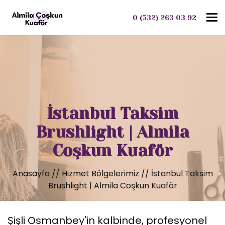
To
0 (532) 263 03 92
İstanbul Taksim
Brushlight | Almila
Coşkun Kuaför
Anasayfa
//
Hizmet Bölgelerimiz
//
İstanbul Taksim
Brushlight | Almila Coşkun Kuaför
Şişli Osmanbey'in kalbinde, profesyonel