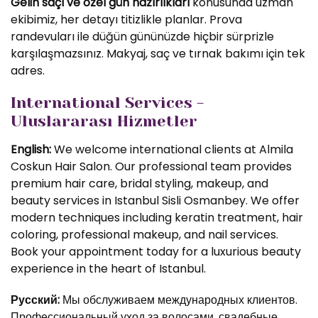
Gelin saçı ve özel gün hazırlıkları
konusunda uzman
ekibimiz, her detayı titizlikle planlar. Prova
randevuları ile düğün gününüzde hiçbir sürprizle
karşılaşmazsınız. Makyaj, saç ve tırnak bakımı için tek
adres.
International Services -
Uluslararası Hizmetler
English:
We welcome international clients at Almila
Coskun Hair Salon. Our professional team provides
premium hair care, bridal styling, makeup, and
beauty services in Istanbul Sisli Osmanbey. We offer
modern techniques including keratin treatment, hair
coloring, professional makeup, and nail services.
Book your appointment today for a luxurious beauty
experience in the heart of Istanbul.
Русский:
Мы обслуживаем международных клиентов.
Профессиональный уход за волосами, свадебные