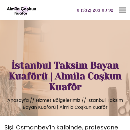
To
0 (532) 263 03 92
İstanbul Taksim Bayan
Kuaförü | Almila Coşkun
Kuaför
Anasayfa
//
Hizmet Bölgelerimiz
//
İstanbul Taksim
Bayan Kuaförü | Almila Coşkun Kuaför
Şişli Osmanbey'in kalbinde, profesyonel