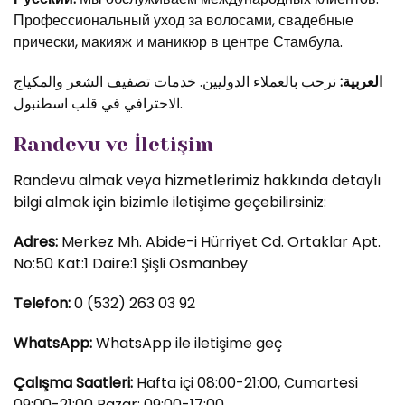
Профессиональный уход за волосами, свадебные
прически, макияж и маникюр в центре Стамбула.
العربية:
نرحب بالعملاء الدوليين. خدمات تصفيف الشعر والمكياج
الاحترافي في قلب اسطنبول.
Randevu ve İletişim
Randevu almak veya hizmetlerimiz hakkında detaylı
bilgi almak için bizimle iletişime geçebilirsiniz:
Adres:
Merkez Mh. Abide-i Hürriyet Cd. Ortaklar Apt.
No:50 Kat:1 Daire:1 Şişli Osmanbey
Telefon:
0 (532) 263 03 92
WhatsApp:
WhatsApp ile iletişime geç
Çalışma Saatleri:
Hafta içi 08:00-21:00, Cumartesi
09:00-21:00 Pazar: 09:00-17:00