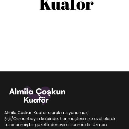
Almila Coskun Kuaför olarak misyonumuz;
Şişli/Osmanbey'ın kalbinde, her müşterimize özel olarak
tasarlanmış bir güzellik deneyimi sunmaktır. Uzman