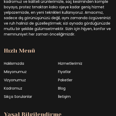
kadromuz ve kaliteli ürünlerimizle, saç kesiminden komple
boyaya, protez tırnaktan kalıcı ojeye kadar geniş hizmet
yelpazemizde, en yeni teknikleri kullanıyoruz. Amacımız,
sadece dış görünüşünüzü değil, aynı zamanda özgüveninizi
ve ruh halinizi de güzelleştirmek; sizi aynada gördüğünüzde
mutlu bir şekilde gülümsetmektir. Sizin için hijyen, konfor ve
memnuniyet her zaman önceliğimizdir.
Hızlı Menü
Hakkımızda
Hizmetlerimiz
Misyonumuz
Fiyatlar
Vizyonumuz
Paketler
Kadromuz
Blog
Sıkça Sorulanlar
İletişim
Yasal Bilgilendirme