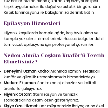
Yüz hatlarınızı ön plana çıkaran kaş dizaynı ve ipek
kirpik uygulamaları ile doğal ve estetik bir görünüm.
Kirpik laminasyonu ile bakışlarınıza derinlik katın.
Epilasyon Hizmetleri
Hijyenik koşullarda komple ağda, kaş bıyık alma ve
komple yüz alımı hizmetlerimiz. Hassas bölgeler dahil
tüm vücut epilasyonu için profesyonel çözümler.
Neden Almila Coşkun Kuaför'ü Tercih
Etmelisiniz?
Deneyimli Uzman Kadro:
Alanında uzman, sertifikalı
kuaför ve güzellik uzmanlarımızla hizmetinizdeyiz.
Modern Ekipman:
Son teknoloji cihazlar ve kaliteli
ürünlerle çalışıyoruz.
Hijyenik Ortam:
Sterilizasyon ve temizlik
standartlarına azami özen gösteriyoruz.
Kişiye Özel Hizmet:
Her müşterimizin ihtiyaçlarına özel