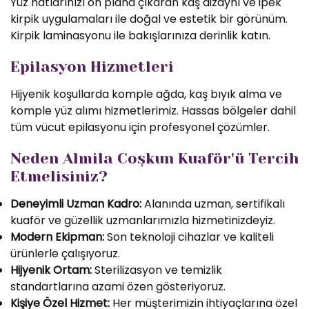
Yüz hatlarınızı ön plana çıkaran kaş dizaynı ve ipek
kirpik uygulamaları ile doğal ve estetik bir görünüm.
Kirpik laminasyonu ile bakışlarınıza derinlik katın.
Epilasyon Hizmetleri
Hijyenik koşullarda komple ağda, kaş bıyık alma ve
komple yüz alımı hizmetlerimiz. Hassas bölgeler dahil
tüm vücut epilasyonu için profesyonel çözümler.
Neden Almila Coşkun Kuaför'ü Tercih
Etmelisiniz?
Deneyimli Uzman Kadro:
Alanında uzman, sertifikalı
kuaför ve güzellik uzmanlarımızla hizmetinizdeyiz.
Modern Ekipman:
Son teknoloji cihazlar ve kaliteli
ürünlerle çalışıyoruz.
Hijyenik Ortam:
Sterilizasyon ve temizlik
standartlarına azami özen gösteriyoruz.
Kişiye Özel Hizmet:
Her müşterimizin ihtiyaçlarına özel