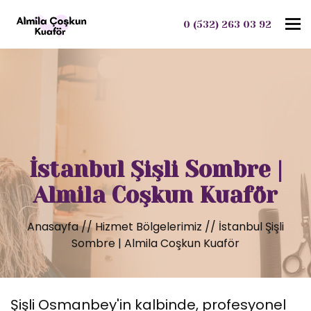
To
0 (532) 263 03 92
İstanbul Şişli Sombre |
Almila Coşkun Kuaför
Anasayfa
//
Hizmet Bölgelerimiz
//
İstanbul Şişli
Sombre | Almila Coşkun Kuaför
Şişli Osmanbey'in kalbinde, profesyonel