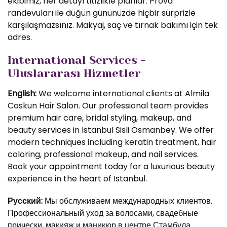
ekibimiz, her detayı titizlikle planlar. Prova
randevuları ile düğün gününüzde hiçbir sürprizle
karşılaşmazsınız. Makyaj, saç ve tırnak bakımı için tek
adres.
International Services -
Uluslararası Hizmetler
English:
We welcome international clients at Almila
Coskun Hair Salon. Our professional team provides
premium hair care, bridal styling, makeup, and
beauty services in Istanbul Sisli Osmanbey. We offer
modern techniques including keratin treatment, hair
coloring, professional makeup, and nail services.
Book your appointment today for a luxurious beauty
experience in the heart of Istanbul.
Русский:
Мы обслуживаем международных клиентов.
Профессиональный уход за волосами, свадебные
прически, макияж и маникюр в центре Стамбула.