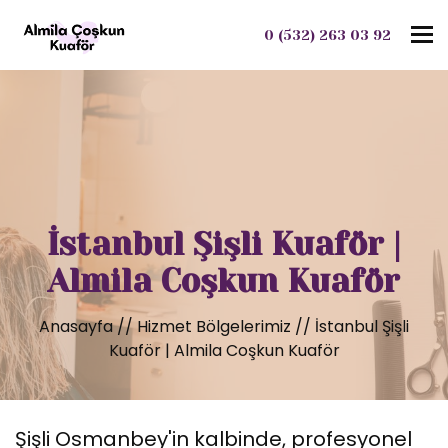
To
0 (532) 263 03 92
İstanbul Şişli Kuaför |
Almila Coşkun Kuaför
Anasayfa
//
Hizmet Bölgelerimiz
//
İstanbul Şişli
Kuaför | Almila Coşkun Kuaför
Şişli Osmanbey'in kalbinde, profesyonel