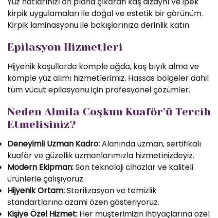
Yüz hatlarınızı ön plana çıkaran kaş dizaynı ve ipek
kirpik uygulamaları ile doğal ve estetik bir görünüm.
Kirpik laminasyonu ile bakışlarınıza derinlik katın.
Epilasyon Hizmetleri
Hijyenik koşullarda komple ağda, kaş bıyık alma ve
komple yüz alımı hizmetlerimiz. Hassas bölgeler dahil
tüm vücut epilasyonu için profesyonel çözümler.
Neden Almila Coşkun Kuaför'ü Tercih
Etmelisiniz?
Deneyimli Uzman Kadro:
Alanında uzman, sertifikalı
kuaför ve güzellik uzmanlarımızla hizmetinizdeyiz.
Modern Ekipman:
Son teknoloji cihazlar ve kaliteli
ürünlerle çalışıyoruz.
Hijyenik Ortam:
Sterilizasyon ve temizlik
standartlarına azami özen gösteriyoruz.
Kişiye Özel Hizmet:
Her müşterimizin ihtiyaçlarına özel