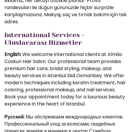
ekibimiz, her detayı titizlikle planlar. Prova
randevuları ile düğün gününüzde hiçbir sürprizle
karşılaşmazsınız. Makyaj, saç ve tırnak bakımı için tek
adres.
International Services -
Uluslararası Hizmetler
English:
We welcome international clients at Almila
Coskun Hair Salon. Our professional team provides
premium hair care, bridal styling, makeup, and
beauty services in Istanbul Sisli Osmanbey. We offer
modern techniques including keratin treatment, hair
coloring, professional makeup, and nail services.
Book your appointment today for a luxurious beauty
experience in the heart of Istanbul.
Русский:
Мы обслуживаем международных клиентов.
Профессиональный уход за волосами, свадебные
прически, макияж и маникюр в центре Стамбула.