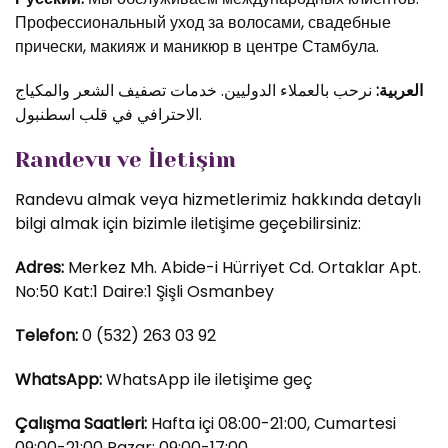
Профессиональный уход за волосами, свадебные
прически, макияж и маникюр в центре Стамбула.
العربية:
نرحب بالعملاء الدوليين. خدمات تصفيف الشعر والمكياج
الاحترافي في قلب اسطنبول.
Randevu ve İletişim
Randevu almak veya hizmetlerimiz hakkında detaylı
bilgi almak için bizimle iletişime geçebilirsiniz:
Adres:
Merkez Mh. Abide-i Hürriyet Cd. Ortaklar Apt.
No:50 Kat:1 Daire:1 Şişli Osmanbey
Telefon:
0 (532) 263 03 92
WhatsApp:
WhatsApp ile iletişime geç
Çalışma Saatleri:
Hafta içi 08:00-21:00, Cumartesi
09:00-21:00 Pazar: 09:00-17:00