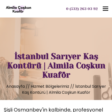
To
0 (532) 263 03 92
İstanbul Sarıyer Kaş
Kontürü | Almila Coşkun
Kuaför
Anasayfa
//
Hizmet Bölgelerimiz
//
İstanbul Sarıyer
Kaş Kontürü | Almila Coşkun Kuaför
Şişli Osmanbey'in kalbinde, profesyonel