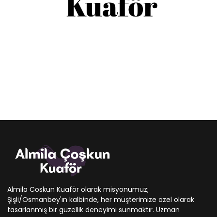
Almila Coskun Kuaför olarak misyonumuz;
Şişli/Osmanbey'ın kalbinde, her müşterimize özel olarak
tasarlanmış bir güzellik deneyimi sunmaktır. Uzman