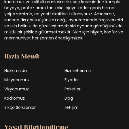
kadromuz ve kaliteli ürünlerimizle, saç kesiminden komple
boyaya, protez tırnaktan kalıcı ojeye kadar geniş hizmet
yelpazemizde, en yeni teknikleri kullanıyoruz. Amacımız,
sadece dış görünüşünüzü değil, aynı zamanda özgüveninizi
ve ruh halinizi de güzelleştirmek; sizi aynada gördüğünüzde
mutlu bir şekilde gülümsetmektir. Sizin için hijyen, konfor ve
memnuniyet her zaman önceliğimizdir.
Hızlı Menü
Hakkımızda
Hizmetlerimiz
Misyonumuz
Fiyatlar
Vizyonumuz
Paketler
Kadromuz
Blog
Sıkça Sorulanlar
İletişim
Yasal Bilgilendirme