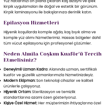
Yüz hatlarınızı ön plana çıkaran kaş dizaynı ve ipek
kirpik uygulamaları ile doğal ve estetik bir görünüm.
Kirpik laminasyonu ile bakışlarınıza derinlik katın.
Epilasyon Hizmetleri
Hijyenik koşullarda komple ağda, kaş bıyık alma ve
komple yüz alımı hizmetlerimiz. Hassas bölgeler dahil
tüm vücut epilasyonu için profesyonel çözümler.
Neden Almila Coşkun Kuaför'ü Tercih
Etmelisiniz?
Deneyimli Uzman Kadro:
Alanında uzman, sertifikalı
kuaför ve güzellik uzmanlarımızla hizmetinizdeyiz.
Modern Ekipman:
Son teknoloji cihazlar ve kaliteli
ürünlerle çalışıyoruz.
Hijyenik Ortam:
Sterilizasyon ve temizlik
standartlarına azami özen gösteriyoruz.
Kişiye Özel Hizmet:
Her müşterimizin ihtiyaçlarına özel