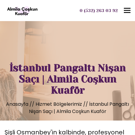
To
0 (532) 263 03 92
İstanbul Pangaltı Nişan
Saçı | Almila Coşkun
Kuaför
Anasayfa
//
Hizmet Bölgelerimiz
//
İstanbul Pangaltı
Nişan Saçı | Almila Coşkun Kuaför
Şişli Osmanbey'in kalbinde, profesyonel