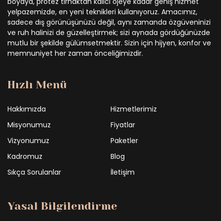
boyaya, protez tırnaktan kalıcı ojeye kadar geniş hizmet
yelpazemizde, en yeni teknikleri kullanıyoruz. Amacımız,
sadece dış görünüşünüzü değil, aynı zamanda özgüveninizi
ve ruh halinizi de güzelleştirmek; sizi aynada gördüğünüzde
mutlu bir şekilde gülümsetmektir. Sizin için hijyen, konfor ve
memnuniyet her zaman önceliğimizdir.
Hızlı Menü
Hakkımızda
Hizmetlerimiz
Misyonumuz
Fiyatlar
Vizyonumuz
Paketler
Kadromuz
Blog
Sıkça Sorulanlar
İletişim
Yasal Bilgilendirme