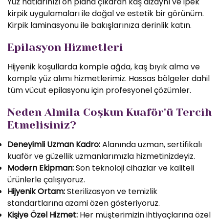
Yüz hatlarınızı ön plana çıkaran kaş dizaynı ve ipek
kirpik uygulamaları ile doğal ve estetik bir görünüm.
Kirpik laminasyonu ile bakışlarınıza derinlik katın.
Epilasyon Hizmetleri
Hijyenik koşullarda komple ağda, kaş bıyık alma ve
komple yüz alımı hizmetlerimiz. Hassas bölgeler dahil
tüm vücut epilasyonu için profesyonel çözümler.
Neden Almila Coşkun Kuaför'ü Tercih
Etmelisiniz?
Deneyimli Uzman Kadro:
Alanında uzman, sertifikalı
kuaför ve güzellik uzmanlarımızla hizmetinizdeyiz.
Modern Ekipman:
Son teknoloji cihazlar ve kaliteli
ürünlerle çalışıyoruz.
Hijyenik Ortam:
Sterilizasyon ve temizlik
standartlarına azami özen gösteriyoruz.
Kişiye Özel Hizmet:
Her müşterimizin ihtiyaçlarına özel