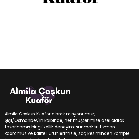
Almila Coskun Kuaför olarak misyonumuz;
Şişli/Osmanbey'ın kalbinde, her müşterimize özel olarak
tasarlanmış bir güzellik deneyimi sunmaktır. Uzman
kadromuz ve kaliteli ürünlerimizle, saç kesiminden komple