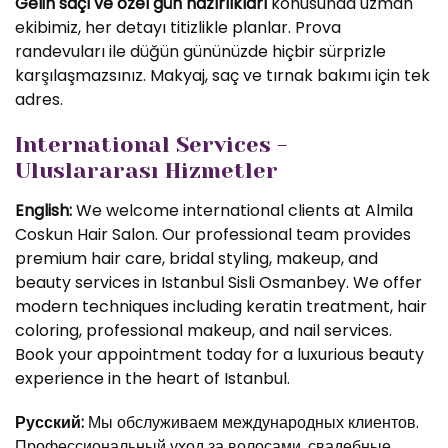
Gelin saçı ve özel gün hazırlıkları
konusunda uzman
ekibimiz, her detayı titizlikle planlar. Prova
randevuları ile düğün gününüzde hiçbir sürprizle
karşılaşmazsınız. Makyaj, saç ve tırnak bakımı için tek
adres.
International Services -
Uluslararası Hizmetler
English:
We welcome international clients at Almila
Coskun Hair Salon. Our professional team provides
premium hair care, bridal styling, makeup, and
beauty services in Istanbul Sisli Osmanbey. We offer
modern techniques including keratin treatment, hair
coloring, professional makeup, and nail services.
Book your appointment today for a luxurious beauty
experience in the heart of Istanbul.
Русский:
Мы обслуживаем международных клиентов.
Профессиональный уход за волосами, свадебные