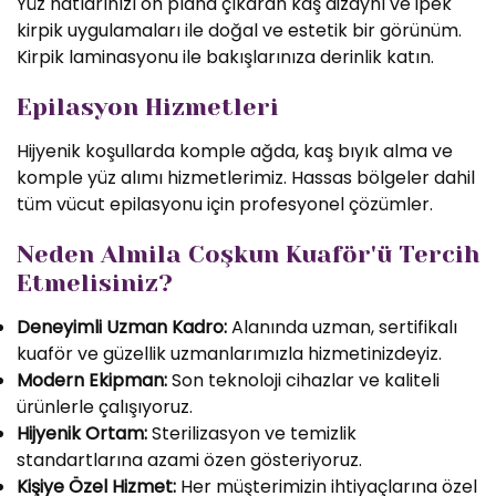
Yüz hatlarınızı ön plana çıkaran kaş dizaynı ve ipek
kirpik uygulamaları ile doğal ve estetik bir görünüm.
Kirpik laminasyonu ile bakışlarınıza derinlik katın.
Epilasyon Hizmetleri
Hijyenik koşullarda komple ağda, kaş bıyık alma ve
komple yüz alımı hizmetlerimiz. Hassas bölgeler dahil
tüm vücut epilasyonu için profesyonel çözümler.
Neden Almila Coşkun Kuaför'ü Tercih
Etmelisiniz?
Deneyimli Uzman Kadro:
Alanında uzman, sertifikalı
kuaför ve güzellik uzmanlarımızla hizmetinizdeyiz.
Modern Ekipman:
Son teknoloji cihazlar ve kaliteli
ürünlerle çalışıyoruz.
Hijyenik Ortam:
Sterilizasyon ve temizlik
standartlarına azami özen gösteriyoruz.
Kişiye Özel Hizmet:
Her müşterimizin ihtiyaçlarına özel