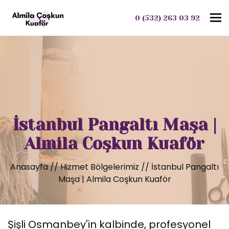
To
0 (532) 263 03 92
İstanbul Pangaltı Maşa |
Almila Coşkun Kuaför
Anasayfa
//
Hizmet Bölgelerimiz
//
İstanbul Pangaltı
Maşa | Almila Coşkun Kuaför
Şişli Osmanbey'in kalbinde, profesyonel