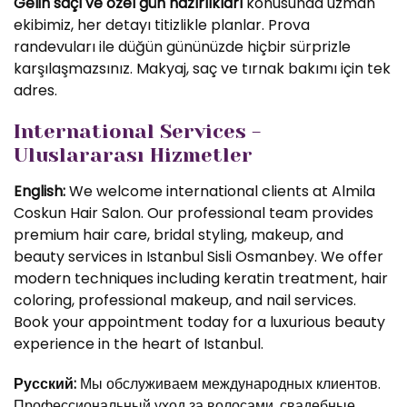
Gelin saçı ve özel gün hazırlıkları
konusunda uzman
ekibimiz, her detayı titizlikle planlar. Prova
randevuları ile düğün gününüzde hiçbir sürprizle
karşılaşmazsınız. Makyaj, saç ve tırnak bakımı için tek
adres.
International Services -
Uluslararası Hizmetler
English:
We welcome international clients at Almila
Coskun Hair Salon. Our professional team provides
premium hair care, bridal styling, makeup, and
beauty services in Istanbul Sisli Osmanbey. We offer
modern techniques including keratin treatment, hair
coloring, professional makeup, and nail services.
Book your appointment today for a luxurious beauty
experience in the heart of Istanbul.
Русский:
Мы обслуживаем международных клиентов.
Профессиональный уход за волосами, свадебные