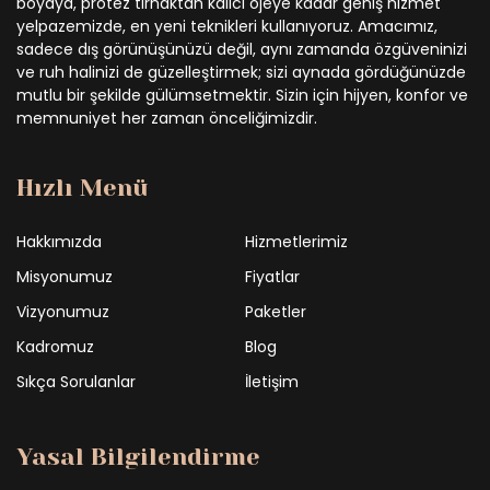
boyaya, protez tırnaktan kalıcı ojeye kadar geniş hizmet
yelpazemizde, en yeni teknikleri kullanıyoruz. Amacımız,
sadece dış görünüşünüzü değil, aynı zamanda özgüveninizi
ve ruh halinizi de güzelleştirmek; sizi aynada gördüğünüzde
mutlu bir şekilde gülümsetmektir. Sizin için hijyen, konfor ve
memnuniyet her zaman önceliğimizdir.
Hızlı Menü
Hakkımızda
Hizmetlerimiz
Misyonumuz
Fiyatlar
Vizyonumuz
Paketler
Kadromuz
Blog
Sıkça Sorulanlar
İletişim
Yasal Bilgilendirme