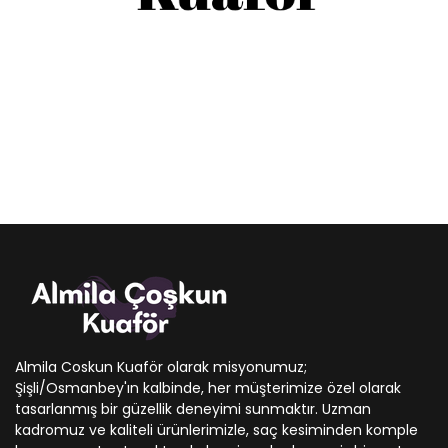
Almila Coskun Kuaför olarak misyonumuz;
Şişli/Osmanbey'ın kalbinde, her müşterimize özel olarak
tasarlanmış bir güzellik deneyimi sunmaktır. Uzman
kadromuz ve kaliteli ürünlerimizle, saç kesiminden komple