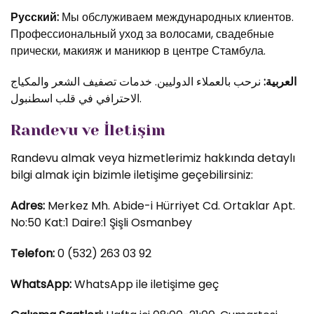
Русский:
Мы обслуживаем международных клиентов.
Профессиональный уход за волосами, свадебные
прически, макияж и маникюр в центре Стамбула.
العربية:
نرحب بالعملاء الدوليين. خدمات تصفيف الشعر والمكياج
الاحترافي في قلب اسطنبول.
Randevu ve İletişim
Randevu almak veya hizmetlerimiz hakkında detaylı
bilgi almak için bizimle iletişime geçebilirsiniz:
Adres:
Merkez Mh. Abide-i Hürriyet Cd. Ortaklar Apt.
No:50 Kat:1 Daire:1 Şişli Osmanbey
Telefon:
0 (532) 263 03 92
WhatsApp:
WhatsApp ile iletişime geç