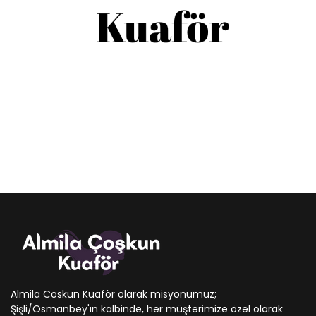
Almila Coskun Kuaför olarak misyonumuz;
Şişli/Osmanbey'ın kalbinde, her müşterimize özel olarak