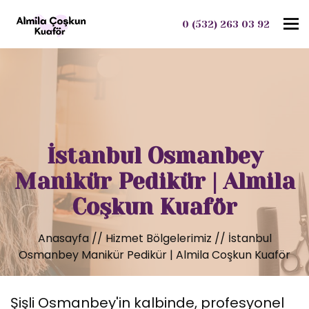
To
0 (532) 263 03 92
İstanbul Osmanbey
Manikür Pedikür | Almila
Coşkun Kuaför
Anasayfa
//
Hizmet Bölgelerimiz
//
İstanbul
Osmanbey Manikür Pedikür | Almila Coşkun Kuaför
Şişli Osmanbey'in kalbinde, profesyonel