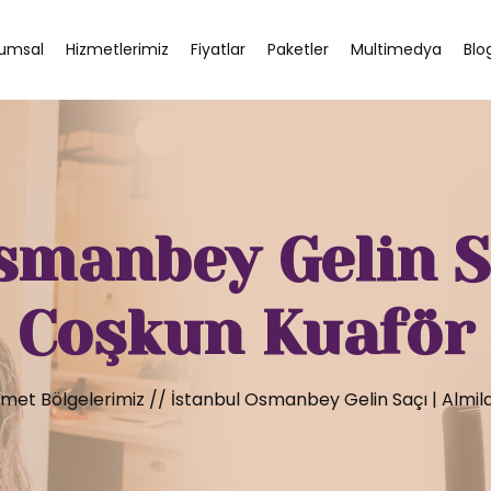
umsal
Hizmetlerimiz
Fiyatlar
Paketler
Multimedya
Blo
smanbey Gelin Sa
Coşkun Kuaför
zmet Bölgelerimiz
//
İstanbul Osmanbey Gelin Saçı | Almil