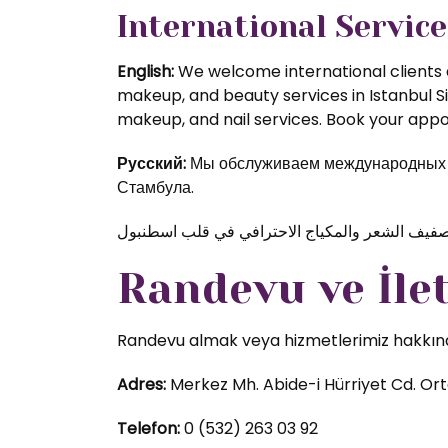
International Service
English:
We welcome international clients a
makeup, and beauty services in Istanbul S
makeup, and nail services. Book your appoi
Русский:
Мы обслуживаем международных кл
Стамбула.
Randevu ve İle
Randevu almak veya hizmetlerimiz hakkında d
Adres:
Merkez Mh. Abide-i Hürriyet Cd. Orta
Telefon:
0 (532) 263 03 92