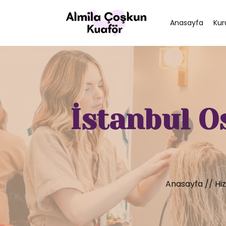
Anasayfa
Kur
İstanbul O
Anasayfa
//
Hi