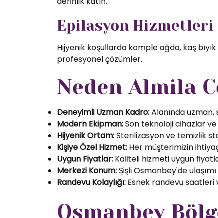
derinlik katın.
Epilasyon Hizmetleri
Hijyenik koşullarda komple ağda, kaş bıyık
profesyonel çözümler.
Neden Almila C
Deneyimli Uzman Kadro:
Alanında uzman, se
Modern Ekipman:
Son teknoloji cihazlar ve k
Hijyenik Ortam:
Sterilizasyon ve temizlik s
Kişiye Özel Hizmet:
Her müşterimizin ihtiyaç
Uygun Fiyatlar:
Kaliteli hizmeti uygun fiyatl
Merkezi Konum:
Şişli Osmanbey'de ulaşımı
Randevu Kolaylığı:
Esnek randevu saatleri ve
Osmanbey Bölge