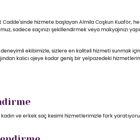
t Cadde'sinde hizmete başlayan Almila Coşkun Kuaför, her zi
umuz, sadece saçınızı şekillendirmek veya makyajınızı yapm
 deneyimli ekibimizle, sizlere en kaliteli hizmeti sunmak i
ndan kalıcı ojeye kadar geniş bir yelpazedeki hizmetlerimizd
endirme
l kadın ve erkek saç kesimi hizmetlerimizle fark yaratıyor
lendirme