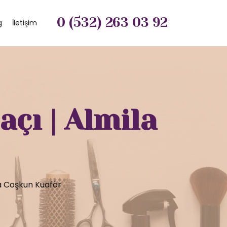
0 (532) 263 03 92
g
İletişim
çı | Almila
a Coşkun Kuaför