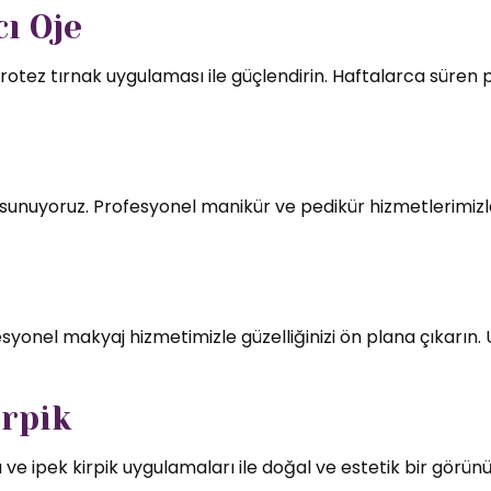
ı Oje
rotez tırnak uygulaması ile güçlendirin. Haftalarca süren par
mı sunuyoruz. Profesyonel manikür ve pedikür hizmetlerimizl
syonel makyaj hizmetimizle güzelliğinizi ön plana çıkarın.
irpik
 ve ipek kirpik uygulamaları ile doğal ve estetik bir görün