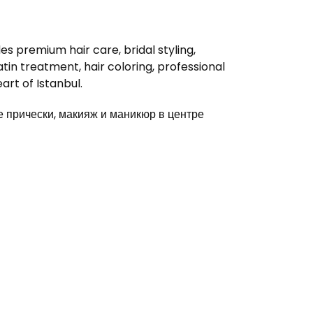
s premium hair care, bridal styling,
in treatment, hair coloring, professional
rt of Istanbul.
прически, макияж и маникюр в центре