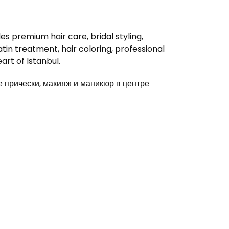
s premium hair care, bridal styling,
in treatment, hair coloring, professional
rt of Istanbul.
прически, макияж и маникюр в центре