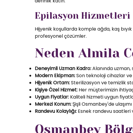
derinlik katın.
Epilasyon Hizmetleri
Hijyenik koşullarda komple ağda, kaş bıyık
profesyonel çözümler.
Neden Almila C
Deneyimli Uzman Kadro:
Alanında uzman, se
Modern Ekipman:
Son teknoloji cihazlar ve k
Hijyenik Ortam:
Sterilizasyon ve temizlik s
Kişiye Özel Hizmet:
Her müşterimizin ihtiyaç
Uygun Fiyatlar:
Kaliteli hizmeti uygun fiyatl
Merkezi Konum:
Şişli Osmanbey'de ulaşımı
Randevu Kolaylığı:
Esnek randevu saatleri ve
Osmanbey Bölge