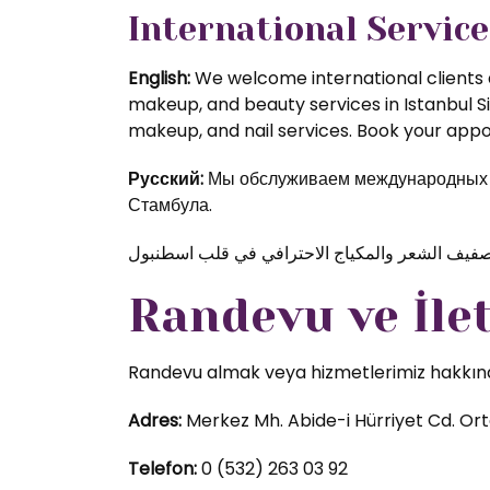
International Service
English:
We welcome international clients a
makeup, and beauty services in Istanbul S
makeup, and nail services. Book your appoi
Русский:
Мы обслуживаем международных кл
Стамбула.
Randevu ve İle
Randevu almak veya hizmetlerimiz hakkında d
Adres:
Merkez Mh. Abide-i Hürriyet Cd. Orta
Telefon:
0 (532) 263 03 92