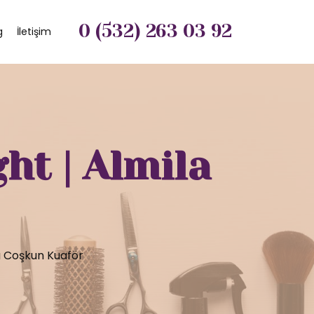
0 (532) 263 03 92
g
İletişim
ht | Almila
a Coşkun Kuaför