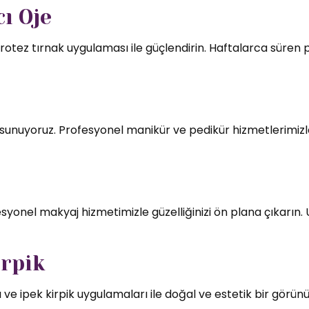
ı Oje
rotez tırnak uygulaması ile güçlendirin. Haftalarca süren par
mı sunuyoruz. Profesyonel manikür ve pedikür hizmetlerimizl
syonel makyaj hizmetimizle güzelliğinizi ön plana çıkarın.
irpik
 ve ipek kirpik uygulamaları ile doğal ve estetik bir görün