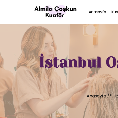
Anasayfa
Kur
İstanbul O
Anasayfa
//
Hi