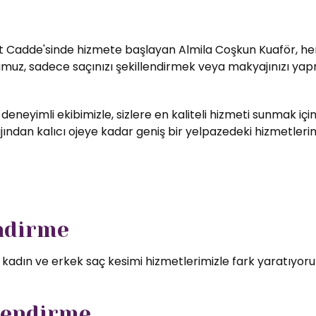
t Cadde'sinde hizmete başlayan Almila Coşkun Kuaför, her zi
umuz, sadece saçınızı şekillendirmek veya makyajınızı yapm
 deneyimli ekibimizle, sizlere en kaliteli hizmeti sunmak i
ndan kalıcı ojeye kadar geniş bir yelpazedeki hizmetlerimizd
endirme
l kadın ve erkek saç kesimi hizmetlerimizle fark yaratıyor
lendirme