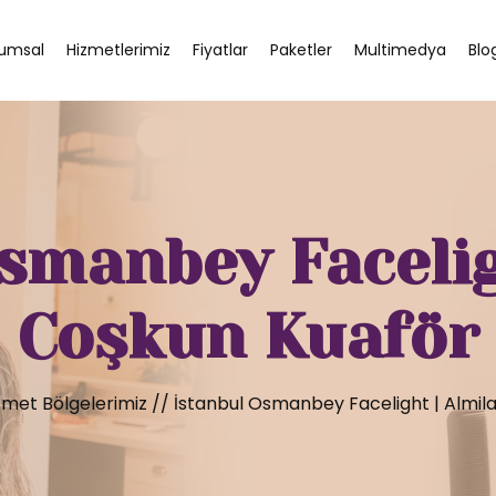
umsal
Hizmetlerimiz
Fiyatlar
Paketler
Multimedya
Blo
smanbey Facelig
Coşkun Kuaför
zmet Bölgelerimiz
//
İstanbul Osmanbey Facelight | Almil