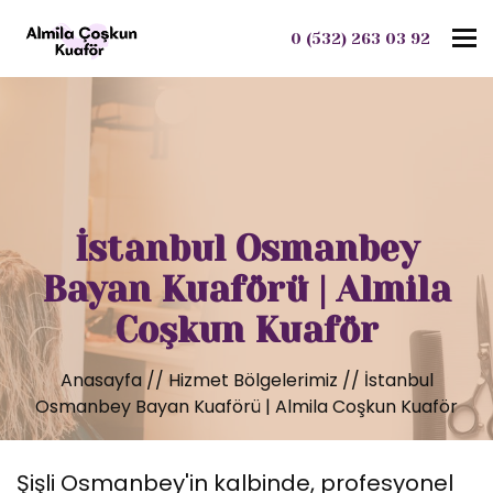
To
0 (532) 263 03 92
İstanbul Osmanbey
Bayan Kuaförü | Almila
Coşkun Kuaför
Anasayfa
//
Hizmet Bölgelerimiz
//
İstanbul
Osmanbey Bayan Kuaförü | Almila Coşkun Kuaför
Şişli Osmanbey'in kalbinde, profesyonel