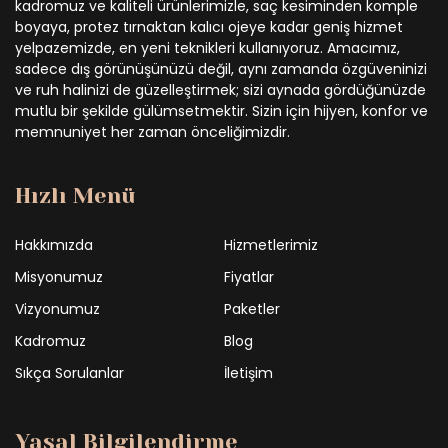
kadromuz ve kaliteli ürünlerimizle, saç kesiminden komple
boyaya, protez tırnaktan kalıcı ojeye kadar geniş hizmet
yelpazemizde, en yeni teknikleri kullanıyoruz. Amacımız,
sadece dış görünüşünüzü değil, aynı zamanda özgüveninizi
ve ruh halinizi de güzelleştirmek; sizi aynada gördüğünüzde
mutlu bir şekilde gülümsetmektir. Sizin için hijyen, konfor ve
memnuniyet her zaman önceliğimizdir.
Hızlı Menü
Hakkımızda
Hizmetlerimiz
Misyonumuz
Fiyatlar
Vizyonumuz
Paketler
Kadromuz
Blog
Sıkça Sorulanlar
İletişim
Yasal Bilgilendirme