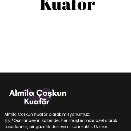
Almila Coskun Kuaför olarak misyonumuz;
Şişli/Osmanbey'ın kalbinde, her müşterimize özel olarak
tasarlanmış bir güzellik deneyimi sunmaktır. Uzman