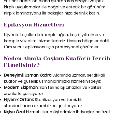
Yüz hatlarınızı ön plana çıkaran kaş dizaynı ve ipek
kirpik uygulamaları ile doğal ve estetik bir görünüm.
Kirpik laminasyonu ile bakışlarınıza derinlik katın.
Epilasyon Hizmetleri
Hijyenik koşullarda komple ağda, kaş bıyık alma ve
komple yüz alımı hizmetlerimiz. Hassas bölgeler dahil
tüm vücut epilasyonu için profesyonel çözümler.
Neden Almila Coşkun Kuaför'ü Tercih
Etmelisiniz?
Deneyimli Uzman Kadro:
Alanında uzman, sertifikalı
kuaför ve güzellik uzmanlarımızla hizmetinizdeyiz.
Modern Ekipman:
Son teknoloji cihazlar ve kaliteli
ürünlerle çalışıyoruz.
Hijyenik Ortam:
Sterilizasyon ve temizlik
standartlarına azami özen gösteriyoruz.
Kişiye Özel Hizmet:
Her müşterimizin ihtiyaçlarına özel