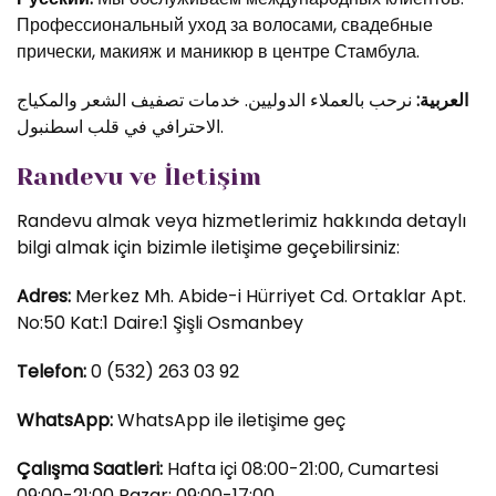
Профессиональный уход за волосами, свадебные
прически, макияж и маникюр в центре Стамбула.
العربية:
نرحب بالعملاء الدوليين. خدمات تصفيف الشعر والمكياج
الاحترافي في قلب اسطنبول.
Randevu ve İletişim
Randevu almak veya hizmetlerimiz hakkında detaylı
bilgi almak için bizimle iletişime geçebilirsiniz:
Adres:
Merkez Mh. Abide-i Hürriyet Cd. Ortaklar Apt.
No:50 Kat:1 Daire:1 Şişli Osmanbey
Telefon:
0 (532) 263 03 92
WhatsApp:
WhatsApp ile iletişime geç
Çalışma Saatleri:
Hafta içi 08:00-21:00, Cumartesi
09:00-21:00 Pazar: 09:00-17:00