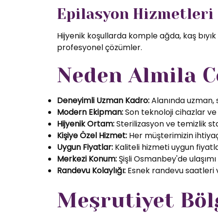
Epilasyon Hizmetleri
Hijyenik koşullarda komple ağda, kaş bıyık
profesyonel çözümler.
Neden Almila C
Deneyimli Uzman Kadro:
Alanında uzman, se
Modern Ekipman:
Son teknoloji cihazlar ve k
Hijyenik Ortam:
Sterilizasyon ve temizlik s
Kişiye Özel Hizmet:
Her müşterimizin ihtiyaç
Uygun Fiyatlar:
Kaliteli hizmeti uygun fiyatl
Merkezi Konum:
Şişli Osmanbey'de ulaşımı
Randevu Kolaylığı:
Esnek randevu saatleri ve
Meşrutiyet Böl