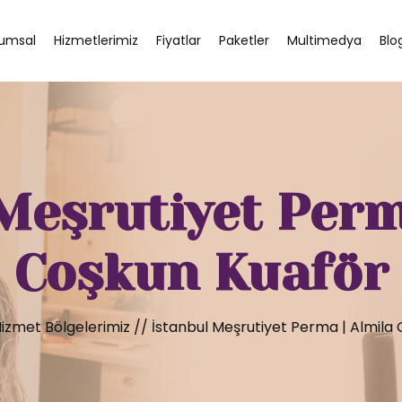
umsal
Hizmetlerimiz
Fiyatlar
Paketler
Multimedya
Blo
Meşrutiyet Perm
Coşkun Kuaför
izmet Bölgelerimiz
//
İstanbul Meşrutiyet Perma | Almila