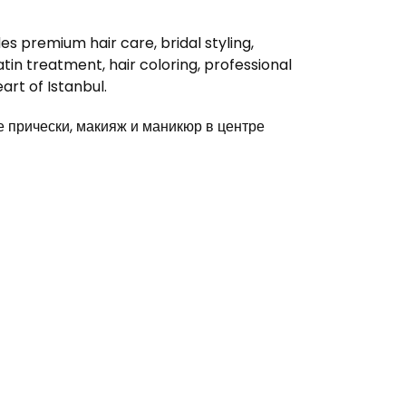
s premium hair care, bridal styling,
in treatment, hair coloring, professional
rt of Istanbul.
прически, макияж и маникюр в центре