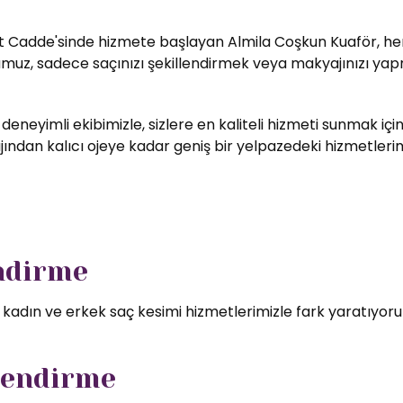
t Cadde'sinde hizmete başlayan Almila Coşkun Kuaför, her zi
umuz, sadece saçınızı şekillendirmek veya makyajınızı yapm
 deneyimli ekibimizle, sizlere en kaliteli hizmeti sunmak i
ndan kalıcı ojeye kadar geniş bir yelpazedeki hizmetlerimizd
endirme
l kadın ve erkek saç kesimi hizmetlerimizle fark yaratıyor
lendirme