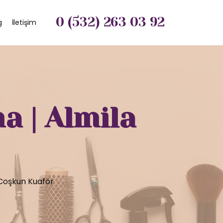
0 (532) 263 03 92
g
İletişim
a | Almila
 Coşkun Kuaför