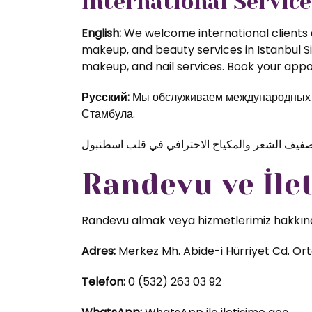
International Service
English:
We welcome international clients a
makeup, and beauty services in Istanbul S
makeup, and nail services. Book your appoi
Русский:
Мы обслуживаем международных кл
Стамбула.
Randevu ve İle
Randevu almak veya hizmetlerimiz hakkında d
Adres:
Merkez Mh. Abide-i Hürriyet Cd. Orta
Telefon:
0 (532) 263 03 92