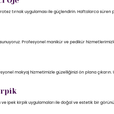
ı Oje
rotez tırnak uygulaması ile güçlendirin. Haftalarca süren par
mı sunuyoruz. Profesyonel manikür ve pedikür hizmetlerimizl
syonel makyaj hizmetimizle güzelliğinizi ön plana çıkarın.
irpik
 ve ipek kirpik uygulamaları ile doğal ve estetik bir görün