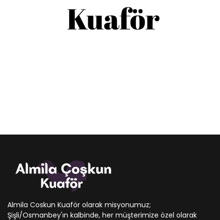
Almila Coskun Kuaför olarak misyonumuz;
Şişli/Osmanbey'ın kalbinde, her müşterimize özel olarak