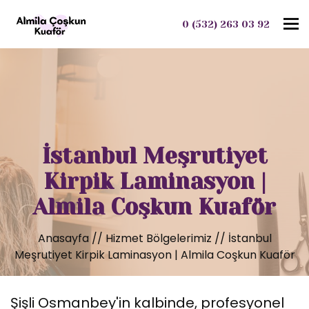
To
0 (532) 263 03 92
İstanbul Meşrutiyet
Kirpik Laminasyon |
Almila Coşkun Kuaför
Anasayfa
//
Hizmet Bölgelerimiz
//
İstanbul
Meşrutiyet Kirpik Laminasyon | Almila Coşkun Kuaför
Şişli Osmanbey'in kalbinde, profesyonel