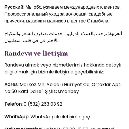
Русский:
Мы обслуживаем международных клиентов.
Профессиональный уход за волосами, свадебные
прически, макияж и маникюр в центре Стамбула.
العربية:
نرحب بالعملاء الدوليين. خدمات تصفيف الشعر والمكياج
الاحترافي في قلب اسطنبول.
Randevu ve İletişim
Randevu almak veya hizmetlerimiz hakkında detaylı
bilgi almak için bizimle iletişime geçebilirsiniz:
Adres:
Merkez Mh. Abide-i Hürriyet Cd. Ortaklar Apt.
No:50 Kat:1 Daire:1 Şişli Osmanbey
Telefon:
0 (532) 263 03 92
WhatsApp:
WhatsApp ile iletişime geç