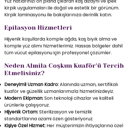
Yüz hatlarınızı ön plana çıkaran kaş dizaynı ve ipek
kirpik uygulamaları ile doğal ve estetik bir görünüm.
Kirpik laminasyonu ile bakışlarınıza derinlik katın.
Epilasyon Hizmetleri
Hijyenik koşullarda komple ağda, kaş bıyık alma ve
komple yüz alımı hizmetlerimiz. Hassas bölgeler dahil
tüm vücut epilasyonu için profesyonel çözümler.
Neden Almila Coşkun Kuaför'ü Tercih
Etmelisiniz?
Deneyimli Uzman Kadro:
Alanında uzman, sertifikalı
kuaför ve güzellik uzmanlarımızla hizmetinizdeyiz.
Modern Ekipman:
Son teknoloji cihazlar ve kaliteli
ürünlerle çalışıyoruz.
Hijyenik Ortam:
Sterilizasyon ve temizlik
standartlarına azami özen gösteriyoruz.
Kişiye Özel Hizmet:
Her müşterimizin ihtiyaçlarına özel