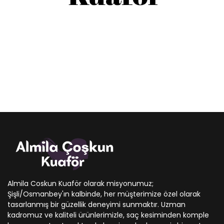
Almila Coskun Kuaför olarak misyonumuz;
Şişli/Osmanbey'ın kalbinde, her müşterimize özel olarak
tasarlanmış bir güzellik deneyimi sunmaktır. Uzman
kadromuz ve kaliteli ürünlerimizle, saç kesiminden komple