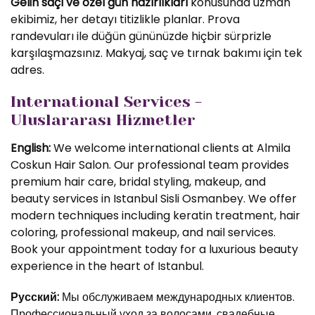
Gelin saçı ve özel gün hazırlıkları
konusunda uzman
ekibimiz, her detayı titizlikle planlar. Prova
randevuları ile düğün gününüzde hiçbir sürprizle
karşılaşmazsınız. Makyaj, saç ve tırnak bakımı için tek
adres.
International Services -
Uluslararası Hizmetler
English:
We welcome international clients at Almila
Coskun Hair Salon. Our professional team provides
premium hair care, bridal styling, makeup, and
beauty services in Istanbul Sisli Osmanbey. We offer
modern techniques including keratin treatment, hair
coloring, professional makeup, and nail services.
Book your appointment today for a luxurious beauty
experience in the heart of Istanbul.
Русский:
Мы обслуживаем международных клиентов.
Профессиональный уход за волосами, свадебные