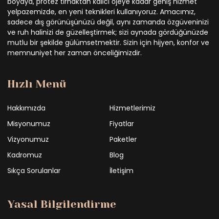
boyaya, protez tırnaktan kalıcı ojeye kadar geniş hizmet
yelpazemizde, en yeni teknikleri kullanıyoruz. Amacımız,
sadece dış görünüşünüzü değil, aynı zamanda özgüveninizi
ve ruh halinizi de güzelleştirmek; sizi aynada gördüğünüzde
mutlu bir şekilde gülümsetmektir. Sizin için hijyen, konfor ve
memnuniyet her zaman önceliğimizdir.
Hızlı Menü
Hakkımızda
Hizmetlerimiz
Misyonumuz
Fiyatlar
Vizyonumuz
Paketler
Kadromuz
Blog
Sıkça Sorulanlar
İletişim
Yasal Bilgilendirme