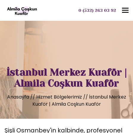
To
0 (532) 263 03 92
İstanbul Merkez Kuaför |
Almila Coşkun Kuaför
Anasayfa
//
Hizmet Bölgelerimiz
//
İstanbul Merkez
Kuaför | Almila Coşkun Kuaför
Şişli Osmanbey'in kalbinde, profesyonel