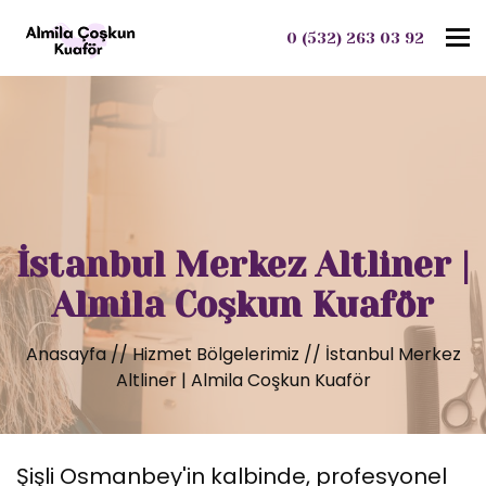
To
0 (532) 263 03 92
İstanbul Merkez Altliner |
Almila Coşkun Kuaför
Anasayfa
//
Hizmet Bölgelerimiz
//
İstanbul Merkez
Altliner | Almila Coşkun Kuaför
Şişli Osmanbey'in kalbinde, profesyonel