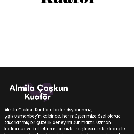
Almila Coskun Kuaför olarak misyonumuz;
Şişli/Osmanbey'ın kalbinde, her müşterimize özel olarak
tasarlanmış bir güzellik deneyimi sunmaktır. Uzman
kadromuz ve kaliteli ürünlerimizle, saç kesiminden komple