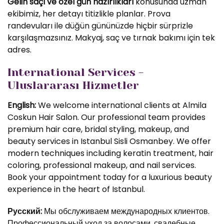
Gelin saçı ve özel gün hazırlıkları
konusunda uzman
ekibimiz, her detayı titizlikle planlar. Prova
randevuları ile düğün gününüzde hiçbir sürprizle
karşılaşmazsınız. Makyaj, saç ve tırnak bakımı için tek
adres.
International Services -
Uluslararası Hizmetler
English:
We welcome international clients at Almila
Coskun Hair Salon. Our professional team provides
premium hair care, bridal styling, makeup, and
beauty services in Istanbul Sisli Osmanbey. We offer
modern techniques including keratin treatment, hair
coloring, professional makeup, and nail services.
Book your appointment today for a luxurious beauty
experience in the heart of Istanbul.
Русский:
Мы обслуживаем международных клиентов.
Профессиональный уход за волосами, свадебные