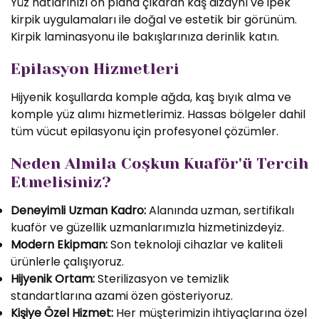
Yüz hatlarınızı ön plana çıkaran kaş dizaynı ve ipek
kirpik uygulamaları ile doğal ve estetik bir görünüm.
Kirpik laminasyonu ile bakışlarınıza derinlik katın.
Epilasyon Hizmetleri
Hijyenik koşullarda komple ağda, kaş bıyık alma ve
komple yüz alımı hizmetlerimiz. Hassas bölgeler dahil
tüm vücut epilasyonu için profesyonel çözümler.
Neden Almila Coşkun Kuaför'ü Tercih
Etmelisiniz?
Deneyimli Uzman Kadro:
Alanında uzman, sertifikalı
kuaför ve güzellik uzmanlarımızla hizmetinizdeyiz.
Modern Ekipman:
Son teknoloji cihazlar ve kaliteli
ürünlerle çalışıyoruz.
Hijyenik Ortam:
Sterilizasyon ve temizlik
standartlarına azami özen gösteriyoruz.
Kişiye Özel Hizmet:
Her müşterimizin ihtiyaçlarına özel