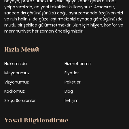
boyaya, protez tırnaktan kalıcı ojeye kadar geniş hizmet
yelpazemizde, en yeni teknikleri kullanıyoruz. Amacımız,
sadece dış görünüşünüzü değil, aynı zamanda özgüveninizi
ve ruh halinizi de güzelleştirmek; sizi aynada gördüğünüzde
mutlu bir şekilde gülümsetmektir. Sizin için hijyen, konfor ve
memnuniyet her zaman önceliğimizdir.
Hızlı Menü
Hakkımızda
Hizmetlerimiz
Misyonumuz
Fiyatlar
Vizyonumuz
Paketler
Kadromuz
Blog
Sıkça Sorulanlar
İletişim
Yasal Bilgilendirme