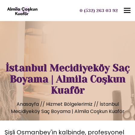
To
0 (532) 263 03 92
İstanbul Mecidiyeköy Saç
Boyama | Almila Coşkun
Kuaför
Anasayfa
//
Hizmet Bölgelerimiz
//
İstanbul
Mecidiyeköy Saç Boyama | Almila Coşkun Kuaför
Şişli Osmanbey'in kalbinde, profesyonel