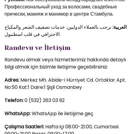
Профессиональный уход за волосами, свадебные
прически, макияж и маникюр в центре Стамбула.
العربية:
نرحب بالعملاء الدوليين. خدمات تصفيف الشعر والمكياج
الاحترافي في قلب اسطنبول.
Randevu ve İletişim
Randevu almak veya hizmetlerimiz hakkında detaylı
bilgi almak için bizimle iletişime geçebilirsiniz:
Adres:
Merkez Mh. Abide-i Hürriyet Cd. Ortaklar Apt.
No:50 Kat:1 Daire:1 Şişli Osmanbey
Telefon:
0 (532) 263 03 92
WhatsApp:
WhatsApp ile iletişime geç
Çalışma Saatleri:
Hafta içi 08:00-21:00, Cumartesi
09:00-21:00 Pazar: 09:00-17:00