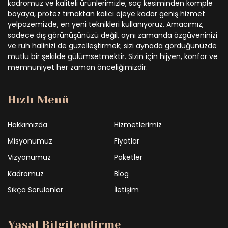
kadromuz ve kaliteli ürünlerimizle, saç kesiminden komple
boyaya, protez tırnaktan kalıcı ojeye kadar geniş hizmet
yelpazemizde, en yeni teknikleri kullanıyoruz. Amacımız,
sadece dış görünüşünüzü değil, aynı zamanda özgüveninizi
ve ruh halinizi de güzelleştirmek; sizi aynada gördüğünüzde
mutlu bir şekilde gülümsetmektir. Sizin için hijyen, konfor ve
memnuniyet her zaman önceliğimizdir.
Hızlı Menü
Hakkımızda
Hizmetlerimiz
Misyonumuz
Fiyatlar
Vizyonumuz
Paketler
Kadromuz
Blog
Sıkça Sorulanlar
İletişim
Yasal Bilgilendirme