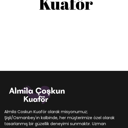
Almila Coskun Kuaför olarak misyonumuz;
Şişli/Osmanbey'ın kalbinde, her müşterimize özel olarak
tasarlanmış bir güzellik deneyimi sunmaktır. Uzman