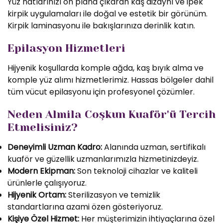
Yüz hatlarınızı ön plana çıkaran kaş dizaynı ve ipek
kirpik uygulamaları ile doğal ve estetik bir görünüm.
Kirpik laminasyonu ile bakışlarınıza derinlik katın.
Epilasyon Hizmetleri
Hijyenik koşullarda komple ağda, kaş bıyık alma ve
komple yüz alımı hizmetlerimiz. Hassas bölgeler dahil
tüm vücut epilasyonu için profesyonel çözümler.
Neden Almila Coşkun Kuaför'ü Tercih
Etmelisiniz?
Deneyimli Uzman Kadro:
Alanında uzman, sertifikalı
kuaför ve güzellik uzmanlarımızla hizmetinizdeyiz.
Modern Ekipman:
Son teknoloji cihazlar ve kaliteli
ürünlerle çalışıyoruz.
Hijyenik Ortam:
Sterilizasyon ve temizlik
standartlarına azami özen gösteriyoruz.
Kişiye Özel Hizmet:
Her müşterimizin ihtiyaçlarına özel