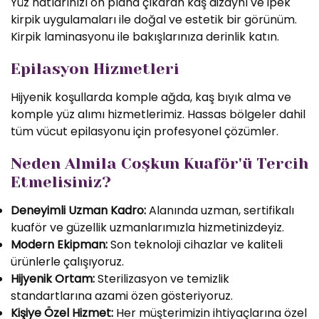
Yüz hatlarınızı ön plana çıkaran kaş dizaynı ve ipek
kirpik uygulamaları ile doğal ve estetik bir görünüm.
Kirpik laminasyonu ile bakışlarınıza derinlik katın.
Epilasyon Hizmetleri
Hijyenik koşullarda komple ağda, kaş bıyık alma ve
komple yüz alımı hizmetlerimiz. Hassas bölgeler dahil
tüm vücut epilasyonu için profesyonel çözümler.
Neden Almila Coşkun Kuaför'ü Tercih
Etmelisiniz?
Deneyimli Uzman Kadro:
Alanında uzman, sertifikalı
kuaför ve güzellik uzmanlarımızla hizmetinizdeyiz.
Modern Ekipman:
Son teknoloji cihazlar ve kaliteli
ürünlerle çalışıyoruz.
Hijyenik Ortam:
Sterilizasyon ve temizlik
standartlarına azami özen gösteriyoruz.
Kişiye Özel Hizmet:
Her müşterimizin ihtiyaçlarına özel