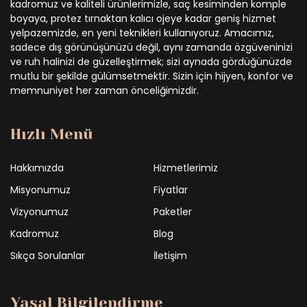
kadromuz ve kaliteli ürünlerimizle, saç kesiminden komple
boyaya, protez tırnaktan kalıcı ojeye kadar geniş hizmet
yelpazemizde, en yeni teknikleri kullanıyoruz. Amacımız,
sadece dış görünüşünüzü değil, aynı zamanda özgüveninizi
ve ruh halinizi de güzelleştirmek; sizi aynada gördüğünüzde
mutlu bir şekilde gülümsetmektir. Sizin için hijyen, konfor ve
memnuniyet her zaman önceliğimizdir.
Hızlı Menü
Hakkımızda
Hizmetlerimiz
Misyonumuz
Fiyatlar
Vizyonumuz
Paketler
Kadromuz
Blog
Sıkça Sorulanlar
İletişim
Yasal Bilgilendirme