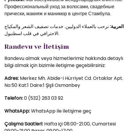
Профессиональный уход за волосами, свадебные
прически, макияж и маникюр в центре Стамбула.
العربية:
نرحب بالعملاء الدوليين. خدمات تصفيف الشعر والمكياج
الاحترافي في قلب اسطنبول.
Randevu ve İletişim
Randevu almak veya hizmetlerimiz hakkında detaylı
bilgi almak için bizimle iletişime geçebilirsiniz:
Adres:
Merkez Mh. Abide-i Hürriyet Cd. Ortaklar Apt.
No:50 Kat:1 Daire:1 Şişli Osmanbey
Telefon:
0 (532) 263 03 92
WhatsApp:
WhatsApp ile iletişime geç
Çalışma Saatleri:
Hafta içi 08:00-21:00, Cumartesi
09:00-21:00 Pazar: 09:00-17:00