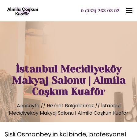
To
0 (532) 263 03 92
İstanbul Mecidiyeköy
Makyaj Salonu | Almila
Coşkun Kuaför
Anasayfa
//
Hizmet Bölgelerimiz
//
İstanbul
Mecidiyeköy Makyaj Salonu | Almila Coşkun Kuaför
Şişli Osmanbey'in kalbinde, profesyonel