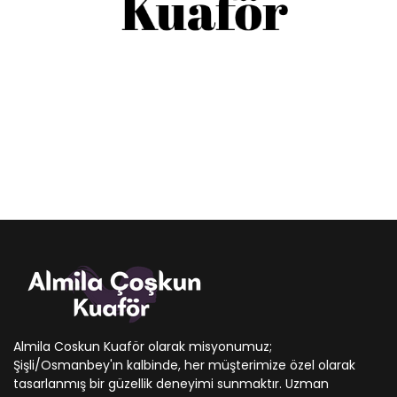
Almila Coskun Kuaför olarak misyonumuz;
Şişli/Osmanbey'ın kalbinde, her müşterimize özel olarak
tasarlanmış bir güzellik deneyimi sunmaktır. Uzman