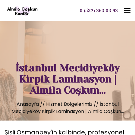
To
0 (532) 263 03 92
İstanbul Mecidiyeköy
Kirpik Laminasyon |
Almila Coşkun...
Anasayfa
//
Hizmet Bölgelerimiz
//
İstanbul
Mecidiyeköy Kirpik Laminasyon | Almila Coşkun...
Şişli Osmanbey'in kalbinde, profesyonel