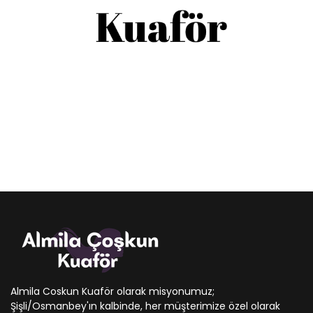
Almila Coskun Kuaför olarak misyonumuz;
Şişli/Osmanbey'ın kalbinde, her müşterimize özel olarak