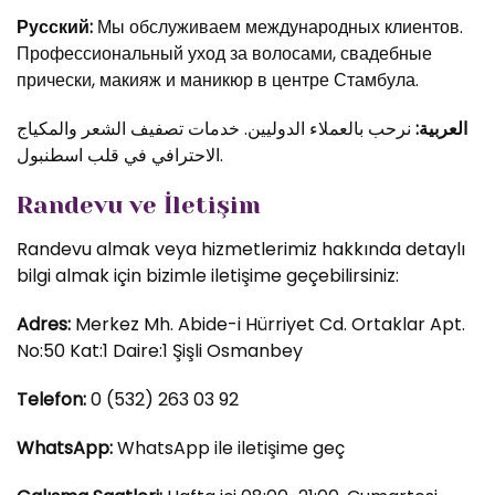
Русский:
Мы обслуживаем международных клиентов.
Профессиональный уход за волосами, свадебные
прически, макияж и маникюр в центре Стамбула.
العربية:
نرحب بالعملاء الدوليين. خدمات تصفيف الشعر والمكياج
الاحترافي في قلب اسطنبول.
Randevu ve İletişim
Randevu almak veya hizmetlerimiz hakkında detaylı
bilgi almak için bizimle iletişime geçebilirsiniz:
Adres:
Merkez Mh. Abide-i Hürriyet Cd. Ortaklar Apt.
No:50 Kat:1 Daire:1 Şişli Osmanbey
Telefon:
0 (532) 263 03 92
WhatsApp:
WhatsApp ile iletişime geç