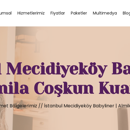
umsal
Hizmetlerimiz
Fiyatlar
Paketler
Multimedya
Blo
 Mecidiyeköy Ba
mila Coşkun Kua
met Bölgelerimiz
//
İstanbul Mecidiyeköy Babyliner | Almi