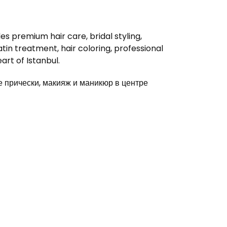
s premium hair care, bridal styling,
in treatment, hair coloring, professional
rt of Istanbul.
прически, макияж и маникюр в центре