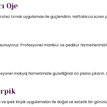
ı Oje
rotez tırnak uygulaması ile güçlendirin. Haftalarca süren par
mı sunuyoruz. Profesyonel manikür ve pedikür hizmetlerimizl
syonel makyaj hizmetimizle güzelliğinizi ön plana çıkarın.
irpik
 ve ipek kirpik uygulamaları ile doğal ve estetik bir görün