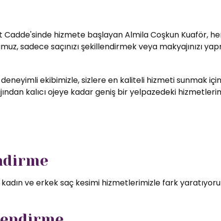
t Cadde'sinde hizmete başlayan Almila Coşkun Kuaför, her zi
umuz, sadece saçınızı şekillendirmek veya makyajınızı yapm
 deneyimli ekibimizle, sizlere en kaliteli hizmeti sunmak i
ndan kalıcı ojeye kadar geniş bir yelpazedeki hizmetlerimizd
endirme
l kadın ve erkek saç kesimi hizmetlerimizle fark yaratıyor
lendirme