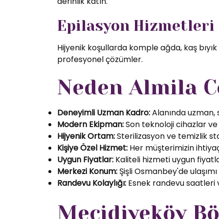
derinlik katın.
Epilasyon Hizmetleri
Hijyenik koşullarda komple ağda, kaş bıyık
profesyonel çözümler.
Neden Almila C
Deneyimli Uzman Kadro:
Alanında uzman, se
Modern Ekipman:
Son teknoloji cihazlar ve k
Hijyenik Ortam:
Sterilizasyon ve temizlik s
Kişiye Özel Hizmet:
Her müşterimizin ihtiyaç
Uygun Fiyatlar:
Kaliteli hizmeti uygun fiyatl
Merkezi Konum:
Şişli Osmanbey'de ulaşımı
Randevu Kolaylığı:
Esnek randevu saatleri ve
Mecidiyeköy Bö