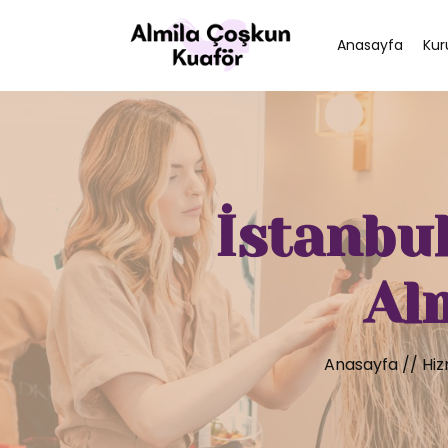
Anasayfa
Kur
İstanbul
Al
Anasayfa
//
Hiz