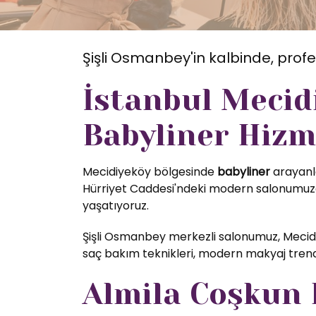
Şişli Osmanbey'in kalbinde, profe
İstanbul Mecid
Babyliner Hizm
Mecidiyeköy bölgesinde
babyliner
arayanla
Hürriyet Caddesi'ndeki modern salonumuzda
yaşatıyoruz.
Şişli Osmanbey merkezli salonumuz, Mecidi
saç bakım teknikleri, modern makyaj trendl
Almila Coşkun K