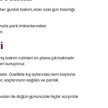
r günlük bakım, ister özel gün hazırlığı
ınızla park imkanlarından
r.
i
lmiş bakım rutinleri ön plana çıkmaktadır.
eri sunuyoruz.
dır. Özellikle kış aylarında nem kaybına
 saçlarınızın sağlıklı ve parlak
vuları ile düğün gününüzde hiçbir sürprizle