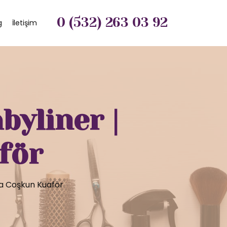
0 (532) 263 03 92
g
İletişim
byliner |
för
la Coşkun Kuaför