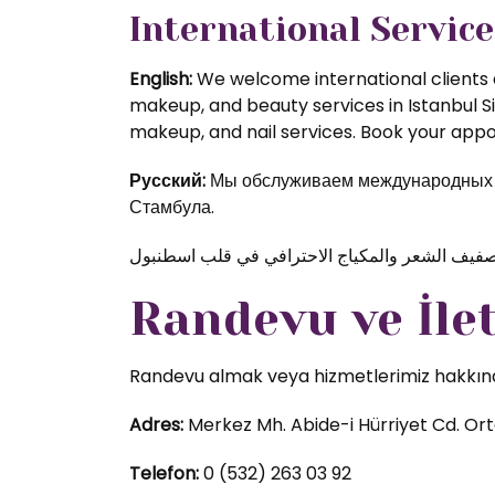
International Service
English:
We welcome international clients a
makeup, and beauty services in Istanbul S
makeup, and nail services. Book your appoi
Русский:
Мы обслуживаем международных кл
Стамбула.
Randevu ve İle
Randevu almak veya hizmetlerimiz hakkında d
Adres:
Merkez Mh. Abide-i Hürriyet Cd. Orta
Telefon:
0 (532) 263 03 92