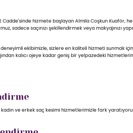
t Cadde'sinde hizmete başlayan Almila Coşkun Kuaför, her zi
umuz, sadece saçınızı şekillendirmek veya makyajınızı yapm
 deneyimli ekibimizle, sizlere en kaliteli hizmeti sunmak i
ndan kalıcı ojeye kadar geniş bir yelpazedeki hizmetlerimizd
endirme
l kadın ve erkek saç kesimi hizmetlerimizle fark yaratıyor
lendirme