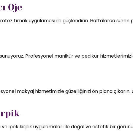
ı Oje
rotez tırnak uygulaması ile güçlendirin. Haftalarca süren par
mı sunuyoruz. Profesyonel manikür ve pedikür hizmetlerimizl
syonel makyaj hizmetimizle güzelliğinizi ön plana çıkarın.
irpik
 ve ipek kirpik uygulamaları ile doğal ve estetik bir görün