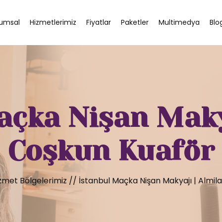
umsal
Hizmetlerimiz
Fiyatlar
Paketler
Multimedya
Blo
açka Nişan Makya
Coşkun Kuaför
zmet Bölgelerimiz
//
İstanbul Maçka Nişan Makyajı | Almil