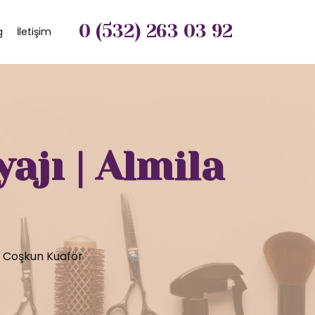
0 (532) 263 03 92
g
İletişim
jı | Almila
a Coşkun Kuaför