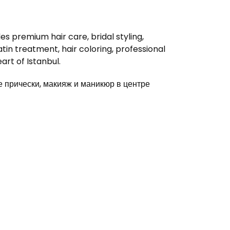
s premium hair care, bridal styling,
in treatment, hair coloring, professional
rt of Istanbul.
прически, макияж и маникюр в центре