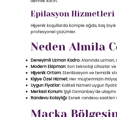
derinlik katın.
Epilasyon Hizmetleri
Hijyenik koşullarda komple ağda, kaş bıyık
profesyonel çözümler.
Neden Almila C
Deneyimli Uzman Kadro:
Alanında uzman, se
Modern Ekipman:
Son teknoloji cihazlar ve k
Hijyenik Ortam:
Sterilizasyon ve temizlik s
Kişiye Özel Hizmet:
Her müşterimizin ihtiyaç
Uygun Fiyatlar:
Kaliteli hizmeti uygun fiyatl
Merkezi Konum:
Şişli Osmanbey'de ulaşımı
Randevu Kolaylığı:
Esnek randevu saatleri ve
Maçka Bölgesin