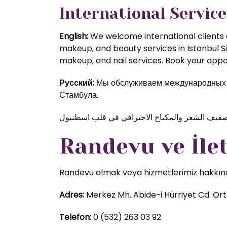
International Service
English:
We welcome international clients a
makeup, and beauty services in Istanbul S
makeup, and nail services. Book your appoi
Русский:
Мы обслуживаем международных кл
Стамбула.
Randevu ve İle
Randevu almak veya hizmetlerimiz hakkında d
Adres:
Merkez Mh. Abide-i Hürriyet Cd. Orta
Telefon:
0 (532) 263 03 92