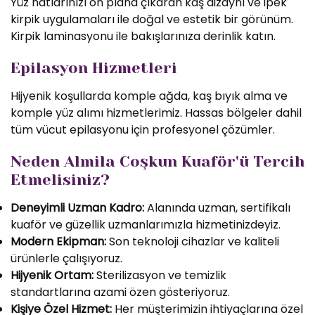
Yüz hatlarınızı ön plana çıkaran kaş dizaynı ve ipek
kirpik uygulamaları ile doğal ve estetik bir görünüm.
Kirpik laminasyonu ile bakışlarınıza derinlik katın.
Epilasyon Hizmetleri
Hijyenik koşullarda komple ağda, kaş bıyık alma ve
komple yüz alımı hizmetlerimiz. Hassas bölgeler dahil
tüm vücut epilasyonu için profesyonel çözümler.
Neden Almila Coşkun Kuaför'ü Tercih
Etmelisiniz?
Deneyimli Uzman Kadro:
Alanında uzman, sertifikalı
kuaför ve güzellik uzmanlarımızla hizmetinizdeyiz.
Modern Ekipman:
Son teknoloji cihazlar ve kaliteli
ürünlerle çalışıyoruz.
Hijyenik Ortam:
Sterilizasyon ve temizlik
standartlarına azami özen gösteriyoruz.
Kişiye Özel Hizmet:
Her müşterimizin ihtiyaçlarına özel