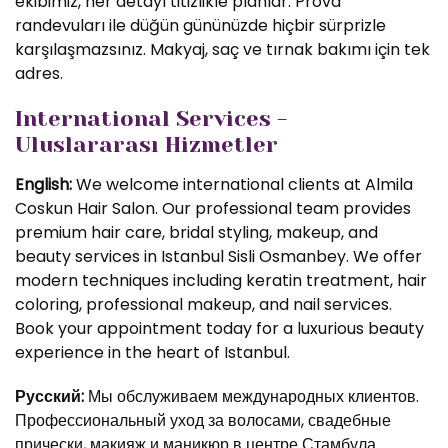
ekibimiz, her detayı titizlikle planlar. Prova
randevuları ile düğün gününüzde hiçbir sürprizle
karşılaşmazsınız. Makyaj, saç ve tırnak bakımı için tek
adres.
International Services -
Uluslararası Hizmetler
English:
We welcome international clients at Almila
Coskun Hair Salon. Our professional team provides
premium hair care, bridal styling, makeup, and
beauty services in Istanbul Sisli Osmanbey. We offer
modern techniques including keratin treatment, hair
coloring, professional makeup, and nail services.
Book your appointment today for a luxurious beauty
experience in the heart of Istanbul.
Русский:
Мы обслуживаем международных клиентов.
Профессиональный уход за волосами, свадебные
прически, макияж и маникюр в центре Стамбула.