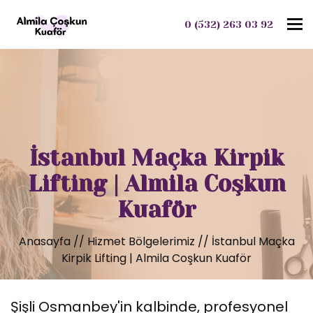
To
0 (532) 263 03 92
İstanbul Maçka Kirpik
Lifting | Almila Coşkun
Kuaför
Anasayfa
//
Hizmet Bölgelerimiz
//
İstanbul Maçka
Kirpik Lifting | Almila Coşkun Kuaför
Şişli Osmanbey'in kalbinde, profesyonel