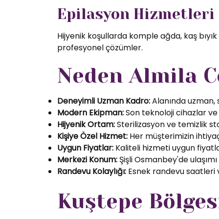
Epilasyon Hizmetleri
Hijyenik koşullarda komple ağda, kaş bıyık
profesyonel çözümler.
Neden Almila C
Deneyimli Uzman Kadro:
Alanında uzman, se
Modern Ekipman:
Son teknoloji cihazlar ve k
Hijyenik Ortam:
Sterilizasyon ve temizlik s
Kişiye Özel Hizmet:
Her müşterimizin ihtiyaç
Uygun Fiyatlar:
Kaliteli hizmeti uygun fiyatl
Merkezi Konum:
Şişli Osmanbey'de ulaşımı
Randevu Kolaylığı:
Esnek randevu saatleri ve
Kuştepe Bölges