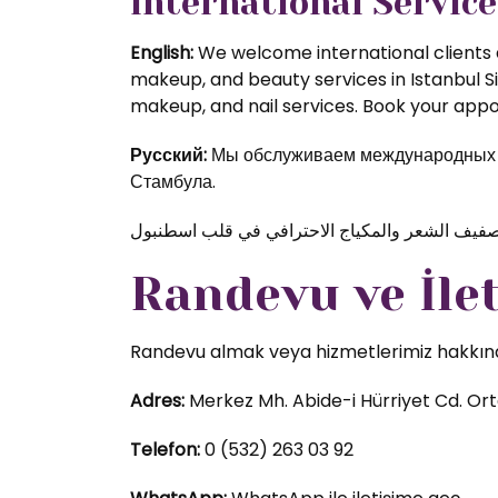
International Service
English:
We welcome international clients a
makeup, and beauty services in Istanbul S
makeup, and nail services. Book your appoi
Русский:
Мы обслуживаем международных кл
Стамбула.
Randevu ve İle
Randevu almak veya hizmetlerimiz hakkında d
Adres:
Merkez Mh. Abide-i Hürriyet Cd. Orta
Telefon:
0 (532) 263 03 92