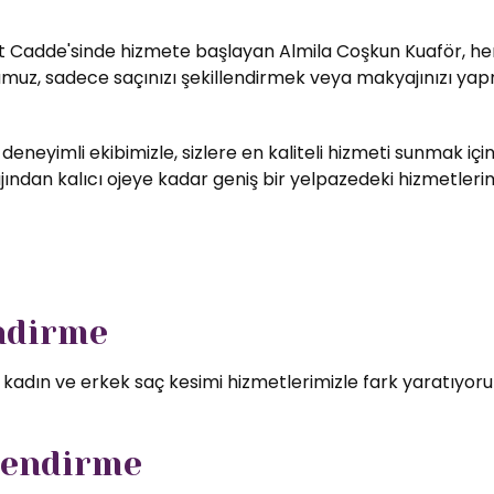
t Cadde'sinde hizmete başlayan Almila Coşkun Kuaför, her zi
umuz, sadece saçınızı şekillendirmek veya makyajınızı yapm
 deneyimli ekibimizle, sizlere en kaliteli hizmeti sunmak i
ndan kalıcı ojeye kadar geniş bir yelpazedeki hizmetlerimizd
endirme
l kadın ve erkek saç kesimi hizmetlerimizle fark yaratıyor
lendirme