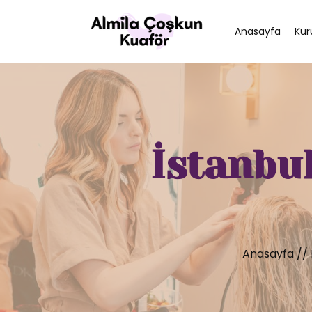
Anasayfa
Kur
İstanbu
Anasayfa
//