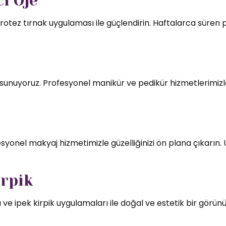
ı Oje
rotez tırnak uygulaması ile güçlendirin. Haftalarca süren par
mı sunuyoruz. Profesyonel manikür ve pedikür hizmetlerimizl
syonel makyaj hizmetimizle güzelliğinizi ön plana çıkarın.
irpik
 ve ipek kirpik uygulamaları ile doğal ve estetik bir görün