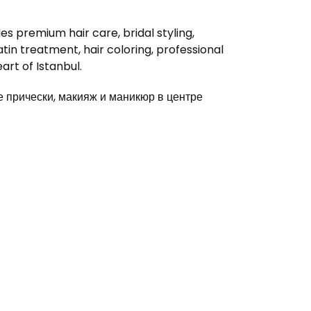
s premium hair care, bridal styling,
in treatment, hair coloring, professional
rt of Istanbul.
прически, макияж и маникюр в центре