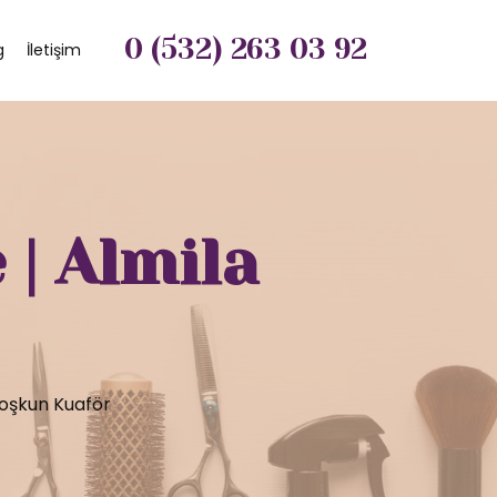
0 (532) 263 03 92
g
İletişim
| Almila
Coşkun Kuaför