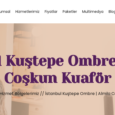
umsal
Hizmetlerimiz
Fiyatlar
Paketler
Multimedya
Blo
l Kuştepe Ombre 
Coşkun Kuaför
Hizmet Bölgelerimiz
//
İstanbul Kuştepe Ombre | Almila 