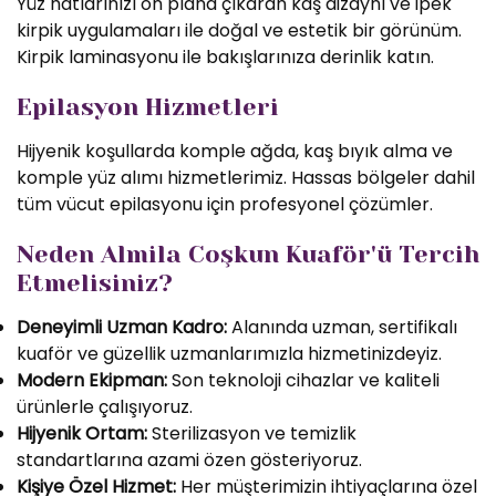
Yüz hatlarınızı ön plana çıkaran kaş dizaynı ve ipek
kirpik uygulamaları ile doğal ve estetik bir görünüm.
Kirpik laminasyonu ile bakışlarınıza derinlik katın.
Epilasyon Hizmetleri
Hijyenik koşullarda komple ağda, kaş bıyık alma ve
komple yüz alımı hizmetlerimiz. Hassas bölgeler dahil
tüm vücut epilasyonu için profesyonel çözümler.
Neden Almila Coşkun Kuaför'ü Tercih
Etmelisiniz?
Deneyimli Uzman Kadro:
Alanında uzman, sertifikalı
kuaför ve güzellik uzmanlarımızla hizmetinizdeyiz.
Modern Ekipman:
Son teknoloji cihazlar ve kaliteli
ürünlerle çalışıyoruz.
Hijyenik Ortam:
Sterilizasyon ve temizlik
standartlarına azami özen gösteriyoruz.
Kişiye Özel Hizmet:
Her müşterimizin ihtiyaçlarına özel