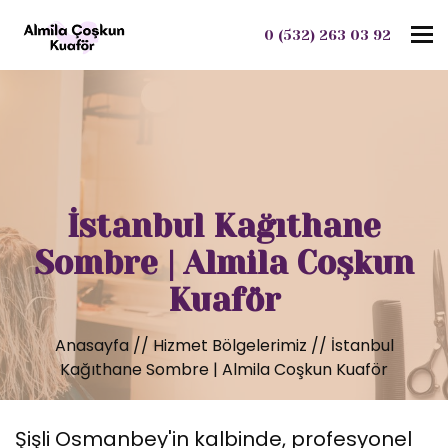
To
0 (532) 263 03 92
İstanbul Kağıthane
Sombre | Almila Coşkun
Kuaför
Anasayfa
//
Hizmet Bölgelerimiz
//
İstanbul
Kağıthane Sombre | Almila Coşkun Kuaför
Şişli Osmanbey'in kalbinde, profesyonel