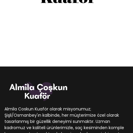
Almila Coskun Kuaför olarak misyonumuz;
Şişli/Osmanbey'ın kalbinde, her müşterimize özel olarak
tasarlanmış bir güzellik deneyimi sunmaktır. Uzman
kadromuz ve kaliteli ürünlerimizle, saç kesiminden komple