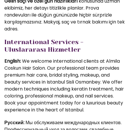
Gelin saçı ve özel gün hazırlıkları
konusunda uzman
ekibimiz, her detayı titizlikle planlar. Prova
randevuları ile düğün gününüzde hiçbir sürprizle
karşılaşmazsınız. Makyaj, saç ve tırnak bakımı için tek
adres.
International Services -
Uluslararası Hizmetler
English:
We welcome international clients at Almila
Coskun Hair Salon. Our professional team provides
premium hair care, bridal styling, makeup, and
beauty services in Istanbul Sisli Osmanbey. We offer
modern techniques including keratin treatment, hair
coloring, professional makeup, and nail services.
Book your appointment today for a luxurious beauty
experience in the heart of Istanbul.
Русский:
Мы обслуживаем международных клиентов.
Профессиональный уход за волосами, свадебные