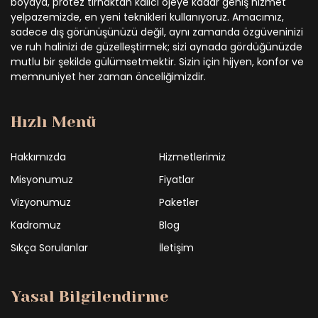
boyaya, protez tırnaktan kalıcı ojeye kadar geniş hizmet
yelpazemizde, en yeni teknikleri kullanıyoruz. Amacımız,
sadece dış görünüşünüzü değil, aynı zamanda özgüveninizi
ve ruh halinizi de güzelleştirmek; sizi aynada gördüğünüzde
mutlu bir şekilde gülümsetmektir. Sizin için hijyen, konfor ve
memnuniyet her zaman önceliğimizdir.
Hızlı Menü
Hakkımızda
Hizmetlerimiz
Misyonumuz
Fiyatlar
Vizyonumuz
Paketler
Kadromuz
Blog
Sıkça Sorulanlar
İletişim
Yasal Bilgilendirme