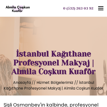
To
0 (532) 263 03 92
İstanbul Kağıthane
Profesyonel Makyaj |
Almila Coşkun Kuaför
Anasayfa
//
Hizmet Bölgelerimiz
//
İstanbul
Kağıthane Profesyonel Makyaj | Almila Coşkun Kuaför
Şişli Osmanbey'in kalbinde, profesyonel