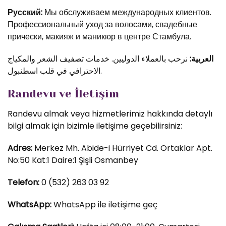
Русский:
Мы обслуживаем международных клиентов.
Профессиональный уход за волосами, свадебные
прически, макияж и маникюр в центре Стамбула.
العربية:
نرحب بالعملاء الدوليين. خدمات تصفيف الشعر والمكياج
الاحترافي في قلب اسطنبول.
Randevu ve İletişim
Randevu almak veya hizmetlerimiz hakkında detaylı
bilgi almak için bizimle iletişime geçebilirsiniz:
Adres:
Merkez Mh. Abide-i Hürriyet Cd. Ortaklar Apt.
No:50 Kat:1 Daire:1 Şişli Osmanbey
Telefon:
0 (532) 263 03 92
WhatsApp:
WhatsApp ile iletişime geç