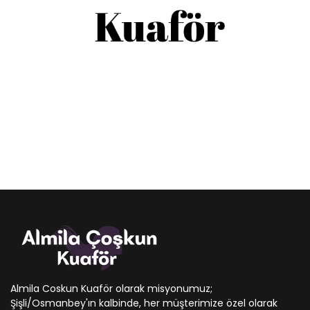
Almila Coskun Kuaför olarak misyonumuz;
Şişli/Osmanbey'ın kalbinde, her müşterimize özel olarak