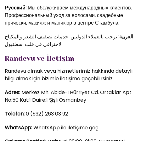
Русский:
Мы обслуживаем международных клиентов.
Профессиональный уход за волосами, свадебные
прически, макияж и маникюр в центре Стамбула.
العربية:
نرحب بالعملاء الدوليين. خدمات تصفيف الشعر والمكياج
الاحترافي في قلب اسطنبول.
Randevu ve İletişim
Randevu almak veya hizmetlerimiz hakkında detaylı
bilgi almak için bizimle iletişime geçebilirsiniz:
Adres:
Merkez Mh. Abide-i Hürriyet Cd. Ortaklar Apt.
No:50 Kat:1 Daire:1 Şişli Osmanbey
Telefon:
0 (532) 263 03 92
WhatsApp:
WhatsApp ile iletişime geç