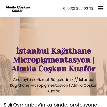
To
0 (532) 263 03 92
İstanbul Kağıthane
Micropigmentasyon |
Almila Coşkun Kuaför
Anasayfa
//
Hizmet Bölgelerimiz
//
İstanbul
Kağıthane Micropigmentasyon | Almila Coşkun
Kuaför
Şişli Osmanbey'in kalbinde, profesyonel