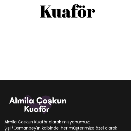
Almila Coskun Kuaför olarak misyonumuz;
Şişli/Osmanbey'ın kalbinde, her müşterimize özel olarak