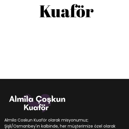
Almila Coskun Kuaför olarak misyonumuz;
Şişli/Osmanbey'ın kalbinde, her müşterimize özel olarak