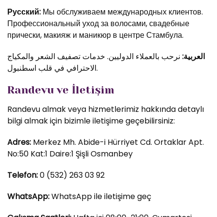
Русский:
Мы обслуживаем международных клиентов.
Профессиональный уход за волосами, свадебные
прически, макияж и маникюр в центре Стамбула.
العربية:
نرحب بالعملاء الدوليين. خدمات تصفيف الشعر والمكياج
الاحترافي في قلب اسطنبول.
Randevu ve İletişim
Randevu almak veya hizmetlerimiz hakkında detaylı
bilgi almak için bizimle iletişime geçebilirsiniz:
Adres:
Merkez Mh. Abide-i Hürriyet Cd. Ortaklar Apt.
No:50 Kat:1 Daire:1 Şişli Osmanbey
Telefon:
0 (532) 263 03 92
WhatsApp:
WhatsApp ile iletişime geç