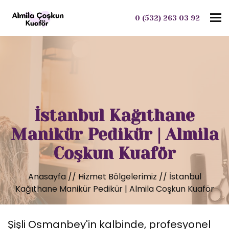
To
0 (532) 263 03 92
İstanbul Kağıthane
Manikür Pedikür | Almila
Coşkun Kuaför
Anasayfa
//
Hizmet Bölgelerimiz
//
İstanbul
Kağıthane Manikür Pedikür | Almila Coşkun Kuaför
Şişli Osmanbey'in kalbinde, profesyonel