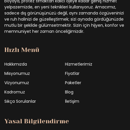
boyaya, protez tırnaktan kalıcı ojeye kadar geniş hizmet
yelpazemizde, en yeni teknikleri kullanıyoruz. Amacımız,
sadece dış görünüşünüzü değil, aynı zamanda özgüveninizi
ve ruh halinizi de güzelleştirmek; sizi aynada gördüğünüzde
mutlu bir şekilde gülümsetmektir. Sizin için hijyen, konfor ve
memnuniyet her zaman önceliğimizdir.
Hızlı Menü
Hakkımızda
Hizmetlerimiz
Misyonumuz
Fiyatlar
Vizyonumuz
Paketler
Kadromuz
Blog
Sıkça Sorulanlar
İletişim
Yasal Bilgilendirme