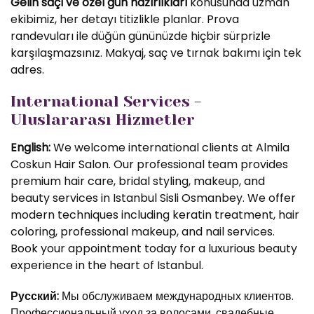
Gelin saçı ve özel gün hazırlıkları
konusunda uzman
ekibimiz, her detayı titizlikle planlar. Prova
randevuları ile düğün gününüzde hiçbir sürprizle
karşılaşmazsınız. Makyaj, saç ve tırnak bakımı için tek
adres.
International Services -
Uluslararası Hizmetler
English:
We welcome international clients at Almila
Coskun Hair Salon. Our professional team provides
premium hair care, bridal styling, makeup, and
beauty services in Istanbul Sisli Osmanbey. We offer
modern techniques including keratin treatment, hair
coloring, professional makeup, and nail services.
Book your appointment today for a luxurious beauty
experience in the heart of Istanbul.
Русский:
Мы обслуживаем международных клиентов.
Профессиональный уход за волосами, свадебные