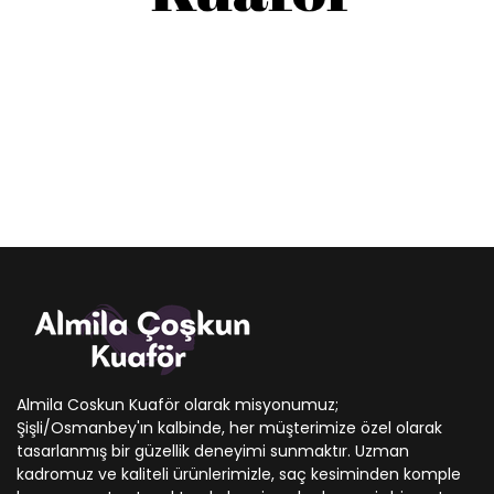
Almila Coskun Kuaför olarak misyonumuz;
Şişli/Osmanbey'ın kalbinde, her müşterimize özel olarak
tasarlanmış bir güzellik deneyimi sunmaktır. Uzman
kadromuz ve kaliteli ürünlerimizle, saç kesiminden komple