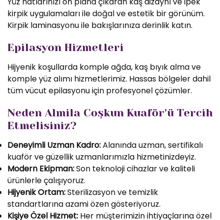
Yüz hatlarınızı ön plana çıkaran kaş dizaynı ve ipek
kirpik uygulamaları ile doğal ve estetik bir görünüm.
Kirpik laminasyonu ile bakışlarınıza derinlik katın.
Epilasyon Hizmetleri
Hijyenik koşullarda komple ağda, kaş bıyık alma ve
komple yüz alımı hizmetlerimiz. Hassas bölgeler dahil
tüm vücut epilasyonu için profesyonel çözümler.
Neden Almila Coşkun Kuaför'ü Tercih
Etmelisiniz?
Deneyimli Uzman Kadro:
Alanında uzman, sertifikalı
kuaför ve güzellik uzmanlarımızla hizmetinizdeyiz.
Modern Ekipman:
Son teknoloji cihazlar ve kaliteli
ürünlerle çalışıyoruz.
Hijyenik Ortam:
Sterilizasyon ve temizlik
standartlarına azami özen gösteriyoruz.
Kişiye Özel Hizmet:
Her müşterimizin ihtiyaçlarına özel