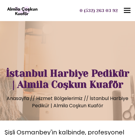
To
0 (532) 263 03 92
İstanbul Harbiye Pedikür
| Almila Coşkun Kuaför
Anasayfa
//
Hizmet Bölgelerimiz
//
İstanbul Harbiye
Pedikür | Almila Coşkun Kuaför
Şişli Osmanbey'in kalbinde, profesyonel