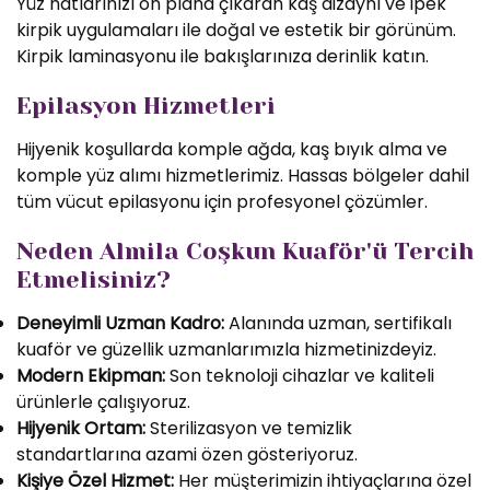
Yüz hatlarınızı ön plana çıkaran kaş dizaynı ve ipek
kirpik uygulamaları ile doğal ve estetik bir görünüm.
Kirpik laminasyonu ile bakışlarınıza derinlik katın.
Epilasyon Hizmetleri
Hijyenik koşullarda komple ağda, kaş bıyık alma ve
komple yüz alımı hizmetlerimiz. Hassas bölgeler dahil
tüm vücut epilasyonu için profesyonel çözümler.
Neden Almila Coşkun Kuaför'ü Tercih
Etmelisiniz?
Deneyimli Uzman Kadro:
Alanında uzman, sertifikalı
kuaför ve güzellik uzmanlarımızla hizmetinizdeyiz.
Modern Ekipman:
Son teknoloji cihazlar ve kaliteli
ürünlerle çalışıyoruz.
Hijyenik Ortam:
Sterilizasyon ve temizlik
standartlarına azami özen gösteriyoruz.
Kişiye Özel Hizmet:
Her müşterimizin ihtiyaçlarına özel