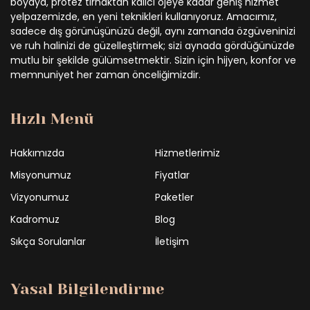
boyaya, protez tırnaktan kalıcı ojeye kadar geniş hizmet
yelpazemizde, en yeni teknikleri kullanıyoruz. Amacımız,
sadece dış görünüşünüzü değil, aynı zamanda özgüveninizi
ve ruh halinizi de güzelleştirmek; sizi aynada gördüğünüzde
mutlu bir şekilde gülümsetmektir. Sizin için hijyen, konfor ve
memnuniyet her zaman önceliğimizdir.
Hızlı Menü
Hakkımızda
Hizmetlerimiz
Misyonumuz
Fiyatlar
Vizyonumuz
Paketler
Kadromuz
Blog
Sıkça Sorulanlar
İletişim
Yasal Bilgilendirme