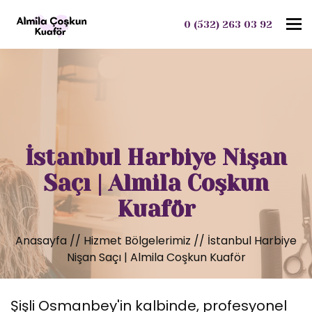
To
0 (532) 263 03 92
İstanbul Harbiye Nişan
Saçı | Almila Coşkun
Kuaför
Anasayfa
//
Hizmet Bölgelerimiz
//
İstanbul Harbiye
Nişan Saçı | Almila Coşkun Kuaför
Şişli Osmanbey'in kalbinde, profesyonel