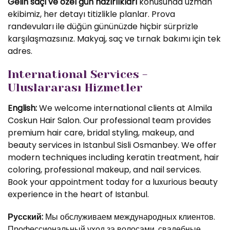
Gelin saçı ve özel gün hazırlıkları
konusunda uzman
ekibimiz, her detayı titizlikle planlar. Prova
randevuları ile düğün gününüzde hiçbir sürprizle
karşılaşmazsınız. Makyaj, saç ve tırnak bakımı için tek
adres.
International Services -
Uluslararası Hizmetler
English:
We welcome international clients at Almila
Coskun Hair Salon. Our professional team provides
premium hair care, bridal styling, makeup, and
beauty services in Istanbul Sisli Osmanbey. We offer
modern techniques including keratin treatment, hair
coloring, professional makeup, and nail services.
Book your appointment today for a luxurious beauty
experience in the heart of Istanbul.
Русский:
Мы обслуживаем международных клиентов.
Профессиональный уход за волосами, свадебные