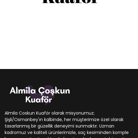
Almila Coskun Kuaför olarak misyonumuz;
Şişli/Osmanbey'ın kalbinde, her müşterimize özel olarak
tasarlanmış bir güzellik deneyimi sunmaktır. Uzman
kadromuz ve kaliteli ürünlerimizle, saç kesiminden komple