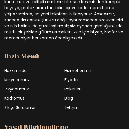
kadromuz ve kaliteli ürünlerimizle, saç kesiminden komple
boyaya, protez tırnaktan kalıcı ojeye kadar geniş hizmet
yelpazemizde, en yeni teknikleri kullanıyoruz. Amacımız,
sadece dış görünüşünüzü değil, aynı zamanda özgüveninizi
ve ruh halinizi de güzelleştirmek; sizi aynada gördüğünüzde
mutlu bir şekilde gülümsetmektir. Sizin için hijyen, konfor ve
memnuniyet her zaman önceliğimizdir.
Hızlı Menü
Hakkımızda
Hizmetlerimiz
Misyonumuz
Fiyatlar
Vizyonumuz
Paketler
Kadromuz
Blog
Sıkça Sorulanlar
İletişim
Yasal Bilgilendirme