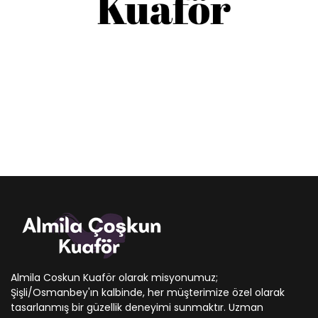
Almila Coskun Kuaför olarak misyonumuz;
Şişli/Osmanbey'ın kalbinde, her müşterimize özel olarak
tasarlanmış bir güzellik deneyimi sunmaktır. Uzman