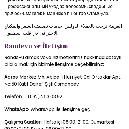
Профессиональный уход за волосами, свадебные
прически, макияж и маникюр в центре Стамбула.
العربية:
نرحب بالعملاء الدوليين. خدمات تصفيف الشعر والمكياج
الاحترافي في قلب اسطنبول.
Randevu ve İletişim
Randevu almak veya hizmetlerimiz hakkında detaylı
bilgi almak için bizimle iletişime geçebilirsiniz:
Adres:
Merkez Mh. Abide-i Hürriyet Cd. Ortaklar Apt.
No:50 Kat:1 Daire:1 Şişli Osmanbey
Telefon:
0 (532) 263 03 92
WhatsApp:
WhatsApp ile iletişime geç
Çalışma Saatleri:
Hafta içi 08:00-21:00, Cumartesi
09:00-21:00 Pazar: 09:00-17:00