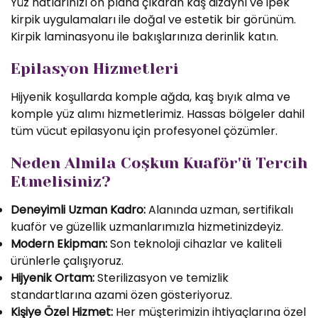
Yüz hatlarınızı ön plana çıkaran kaş dizaynı ve ipek
kirpik uygulamaları ile doğal ve estetik bir görünüm.
Kirpik laminasyonu ile bakışlarınıza derinlik katın.
Epilasyon Hizmetleri
Hijyenik koşullarda komple ağda, kaş bıyık alma ve
komple yüz alımı hizmetlerimiz. Hassas bölgeler dahil
tüm vücut epilasyonu için profesyonel çözümler.
Neden Almila Coşkun Kuaför'ü Tercih
Etmelisiniz?
Deneyimli Uzman Kadro:
Alanında uzman, sertifikalı
kuaför ve güzellik uzmanlarımızla hizmetinizdeyiz.
Modern Ekipman:
Son teknoloji cihazlar ve kaliteli
ürünlerle çalışıyoruz.
Hijyenik Ortam:
Sterilizasyon ve temizlik
standartlarına azami özen gösteriyoruz.
Kişiye Özel Hizmet:
Her müşterimizin ihtiyaçlarına özel