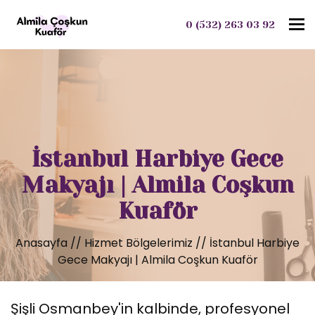
To
0 (532) 263 03 92
İstanbul Harbiye Gece
Makyajı | Almila Coşkun
Kuaför
Anasayfa
//
Hizmet Bölgelerimiz
//
İstanbul Harbiye
Gece Makyajı | Almila Coşkun Kuaför
Şişli Osmanbey'in kalbinde, profesyonel