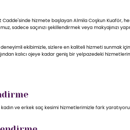
t Cadde'sinde hizmete başlayan Almila Coşkun Kuaför, her zi
umuz, sadece saçınızı şekillendirmek veya makyajınızı yapm
 deneyimli ekibimizle, sizlere en kaliteli hizmeti sunmak i
ndan kalıcı ojeye kadar geniş bir yelpazedeki hizmetlerimizd
endirme
l kadın ve erkek saç kesimi hizmetlerimizle fark yaratıyor
lendirme