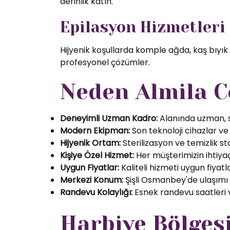
derinlik katın.
Epilasyon Hizmetleri
Hijyenik koşullarda komple ağda, kaş bıyık
profesyonel çözümler.
Neden Almila C
Deneyimli Uzman Kadro:
Alanında uzman, se
Modern Ekipman:
Son teknoloji cihazlar ve k
Hijyenik Ortam:
Sterilizasyon ve temizlik s
Kişiye Özel Hizmet:
Her müşterimizin ihtiyaç
Uygun Fiyatlar:
Kaliteli hizmeti uygun fiyatl
Merkezi Konum:
Şişli Osmanbey'de ulaşımı
Randevu Kolaylığı:
Esnek randevu saatleri ve
Harbiye Bölges