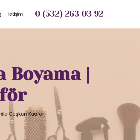
0 (532) 263 03 92
g
İletişim
a Boyama |
för
mila Coşkun Kuaför