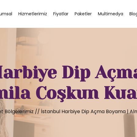
umsal
Hizmetlerimiz
Fiyatlar
Paketler
Multimedya
Blo
Harbiye Dip Açm
mila Coşkun Kua
t Bölgelerimiz
//
İstanbul Harbiye Dip Açma Boyama | Al