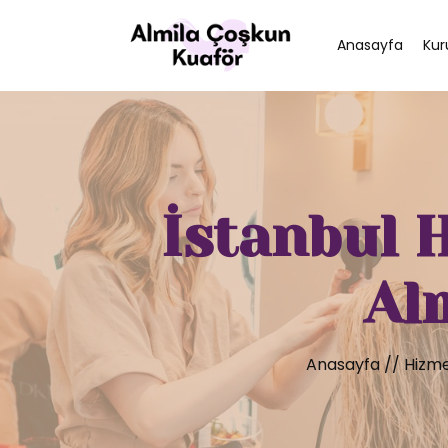
Anasayfa
Kur
İstanbul 
Al
Anasayfa
//
Hizme