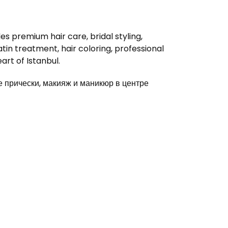
s premium hair care, bridal styling,
in treatment, hair coloring, professional
rt of Istanbul.
прически, макияж и маникюр в центре