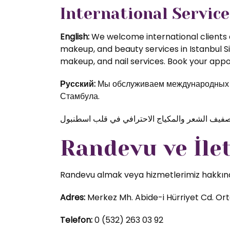
International Service
English:
We welcome international clients a
makeup, and beauty services in Istanbul S
makeup, and nail services. Book your appoi
Русский:
Мы обслуживаем международных кл
Стамбула.
Randevu ve İle
Randevu almak veya hizmetlerimiz hakkında d
Adres:
Merkez Mh. Abide-i Hürriyet Cd. Orta
Telefon:
0 (532) 263 03 92