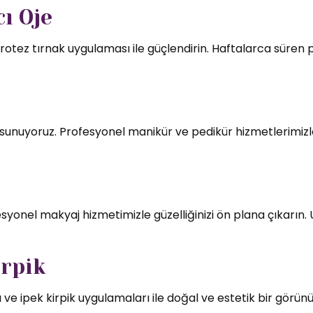
ı Oje
rotez tırnak uygulaması ile güçlendirin. Haftalarca süren par
mı sunuyoruz. Profesyonel manikür ve pedikür hizmetlerimizl
syonel makyaj hizmetimizle güzelliğinizi ön plana çıkarın.
irpik
 ve ipek kirpik uygulamaları ile doğal ve estetik bir görün