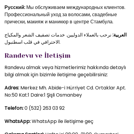
Русский:
Мы обслуживаем международных клиентов.
Профессиональный уход за волосами, свадебные
прически, макияж и маникюр в центре Стамбула.
العربية:
نرحب بالعملاء الدوليين. خدمات تصفيف الشعر والمكياج
الاحترافي في قلب اسطنبول.
Randevu ve İletişim
Randevu almak veya hizmetlerimiz hakkında detaylı
bilgi almak için bizimle iletişime geçebilirsiniz:
Adres:
Merkez Mh. Abide-i Hürriyet Cd. Ortaklar Apt.
No:50 Kat:1 Daire:1 Şişli Osmanbey
Telefon:
0 (532) 263 03 92
WhatsApp:
WhatsApp ile iletişime geç