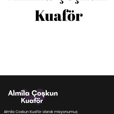
Almila Coskun Kuaför olarak misyonumuz;