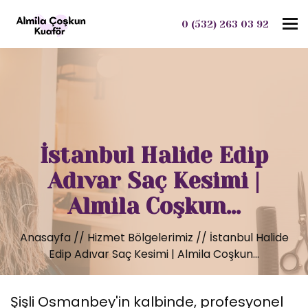
To
0 (532) 263 03 92
İstanbul Halide Edip
Adıvar Saç Kesimi |
Almila Coşkun...
Anasayfa
//
Hizmet Bölgelerimiz
//
İstanbul Halide
Edip Adıvar Saç Kesimi | Almila Coşkun...
Şişli Osmanbey'in kalbinde, profesyonel