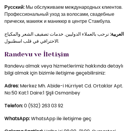
Русский:
Мы обслуживаем международных клиентов.
Профессиональный уход за волосами, свадебные
прически, макияж и маникюр в центре Стамбула.
العربية:
نرحب بالعملاء الدوليين. خدمات تصفيف الشعر والمكياج
الاحترافي في قلب اسطنبول.
Randevu ve İletişim
Randevu almak veya hizmetlerimiz hakkında detaylı
bilgi almak için bizimle iletişime geçebilirsiniz:
Adres:
Merkez Mh. Abide-i Hürriyet Cd. Ortaklar Apt.
No:50 Kat:1 Daire:1 Şişli Osmanbey
Telefon:
0 (532) 263 03 92
WhatsApp:
WhatsApp ile iletişime geç