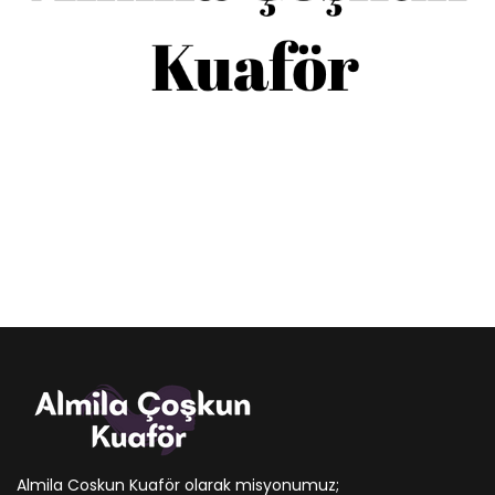
Almila Coskun Kuaför olarak misyonumuz;