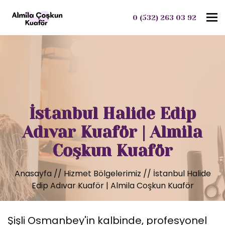
To
0 (532) 263 03 92
İstanbul Halide Edip
Adıvar Kuaför | Almila
Coşkun Kuaför
Anasayfa
//
Hizmet Bölgelerimiz
//
İstanbul Halide
Edip Adıvar Kuaför | Almila Coşkun Kuaför
Şişli Osmanbey'in kalbinde, profesyonel