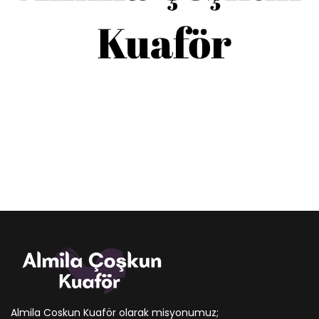
Almila Coskun Kuaför olarak misyonumuz;