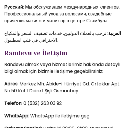
Русский:
Мы обслуживаем международных клиентов.
Профессиональный уход за волосами, свадебные
прически, макияж и маникюр в центре Стамбула.
العربية:
نرحب بالعملاء الدوليين. خدمات تصفيف الشعر والمكياج
الاحترافي في قلب اسطنبول.
Randevu ve İletişim
Randevu almak veya hizmetlerimiz hakkında detaylı
bilgi almak için bizimle iletişime geçebilirsiniz:
Adres:
Merkez Mh. Abide-i Hürriyet Cd. Ortaklar Apt.
No:50 Kat:1 Daire:1 Şişli Osmanbey
Telefon:
0 (532) 263 03 92
WhatsApp:
WhatsApp ile iletişime geç