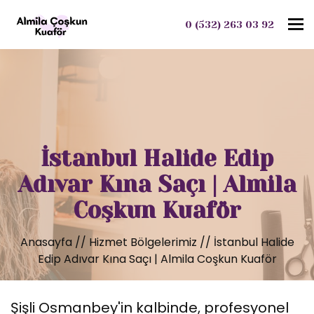
To
0 (532) 263 03 92
İstanbul Halide Edip
Adıvar Kına Saçı | Almila
Coşkun Kuaför
Anasayfa
//
Hizmet Bölgelerimiz
//
İstanbul Halide
Edip Adıvar Kına Saçı | Almila Coşkun Kuaför
Şişli Osmanbey'in kalbinde, profesyonel