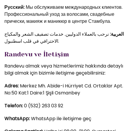
Русский:
Мы обслуживаем международных клиентов.
Профессиональный уход за волосами, свадебные
прически, макияж и маникюр в центре Стамбула.
العربية:
نرحب بالعملاء الدوليين. خدمات تصفيف الشعر والمكياج
الاحترافي في قلب اسطنبول.
Randevu ve İletişim
Randevu almak veya hizmetlerimiz hakkında detaylı
bilgi almak için bizimle iletişime geçebilirsiniz:
Adres:
Merkez Mh. Abide-i Hürriyet Cd. Ortaklar Apt.
No:50 Kat:1 Daire:1 Şişli Osmanbey
Telefon:
0 (532) 263 03 92
WhatsApp:
WhatsApp ile iletişime geç