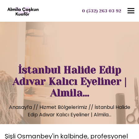
To
0 (532) 263 03 92
İstanbul Halide Edip
Adıvar Kalıcı Eyeliner |
Almila...
Anasayfa
//
Hizmet Bölgelerimiz
//
İstanbul Halide
Edip Adıvar Kalıcı Eyeliner | Almila...
Şişli Osmanbey'in kalbinde, profesyonel