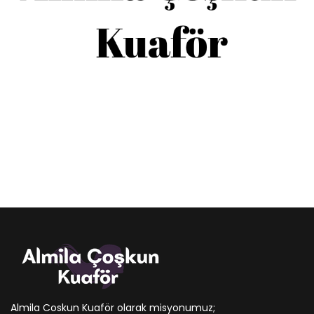
Almila Coskun Kuaför olarak misyonumuz;