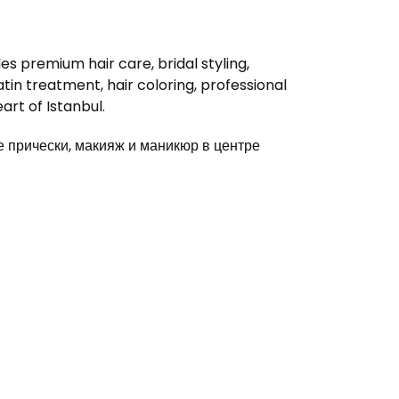
s premium hair care, bridal styling,
in treatment, hair coloring, professional
rt of Istanbul.
прически, макияж и маникюр в центре