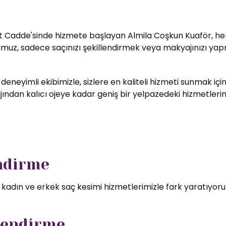
t Cadde'sinde hizmete başlayan Almila Coşkun Kuaför, her zi
umuz, sadece saçınızı şekillendirmek veya makyajınızı yapm
 deneyimli ekibimizle, sizlere en kaliteli hizmeti sunmak i
ndan kalıcı ojeye kadar geniş bir yelpazedeki hizmetlerimizd
endirme
l kadın ve erkek saç kesimi hizmetlerimizle fark yaratıyor
lendirme