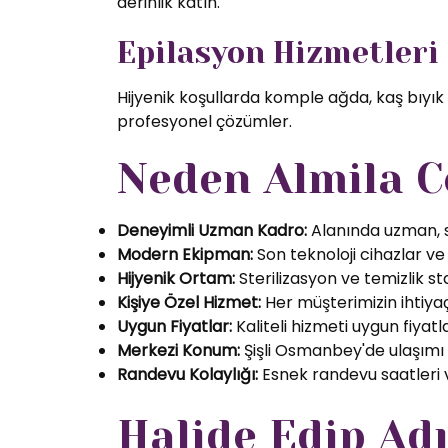
derinlik katın.
Epilasyon Hizmetleri
Hijyenik koşullarda komple ağda, kaş bıyık
profesyonel çözümler.
Neden Almila C
Deneyimli Uzman Kadro:
Alanında uzman, se
Modern Ekipman:
Son teknoloji cihazlar ve k
Hijyenik Ortam:
Sterilizasyon ve temizlik s
Kişiye Özel Hizmet:
Her müşterimizin ihtiyaç
Uygun Fiyatlar:
Kaliteli hizmeti uygun fiyatl
Merkezi Konum:
Şişli Osmanbey'de ulaşımı
Randevu Kolaylığı:
Esnek randevu saatleri ve
Halide Edip Ad