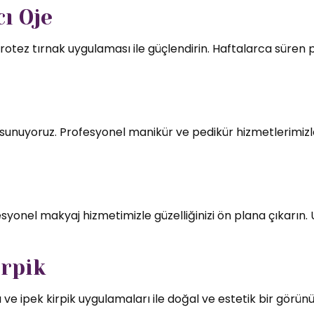
ı Oje
rotez tırnak uygulaması ile güçlendirin. Haftalarca süren par
mı sunuyoruz. Profesyonel manikür ve pedikür hizmetlerimizl
syonel makyaj hizmetimizle güzelliğinizi ön plana çıkarın.
irpik
 ve ipek kirpik uygulamaları ile doğal ve estetik bir görün