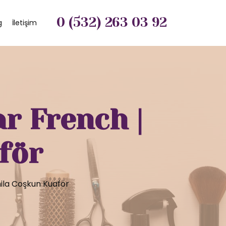
0 (532) 263 03 92
g
İletişim
ar French |
för
mila Coşkun Kuaför