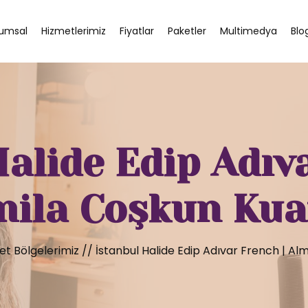
umsal
Hizmetlerimiz
Fiyatlar
Paketler
Multimedya
Blo
alide Edip Adıv
mila Coşkun Kua
et Bölgelerimiz
//
İstanbul Halide Edip Adıvar French | Al