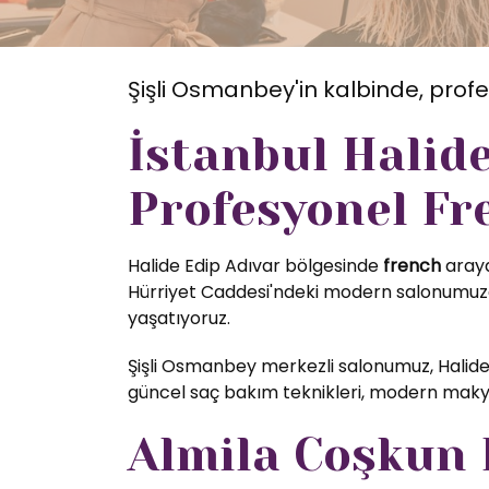
Şişli Osmanbey'in kalbinde, profe
İstanbul Halid
Profesyonel Fr
Halide Edip Adıvar bölgesinde
french
araya
Hürriyet Caddesi'ndeki modern salonumuzda
yaşatıyoruz.
Şişli Osmanbey merkezli salonumuz, Halide
güncel saç bakım teknikleri, modern makyaj
Almila Coşkun K