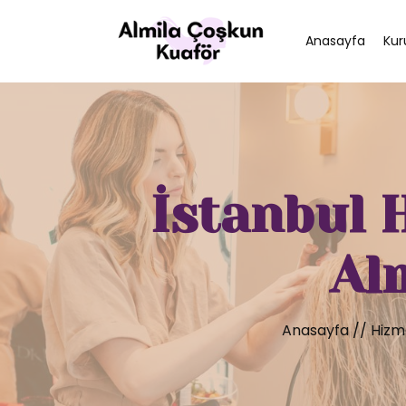
Anasayfa
Kur
İstanbul H
Al
Anasayfa
//
Hizm