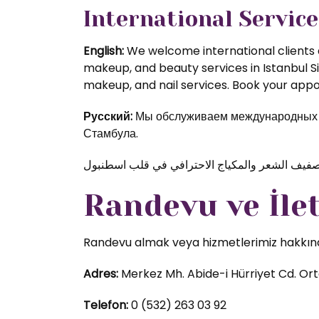
International Service
English:
We welcome international clients a
makeup, and beauty services in Istanbul S
makeup, and nail services. Book your appoi
Русский:
Мы обслуживаем международных кл
Стамбула.
Randevu ve İle
Randevu almak veya hizmetlerimiz hakkında d
Adres:
Merkez Mh. Abide-i Hürriyet Cd. Orta
Telefon:
0 (532) 263 03 92