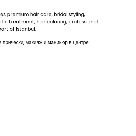
s premium hair care, bridal styling,
in treatment, hair coloring, professional
rt of Istanbul.
прически, макияж и маникюр в центре