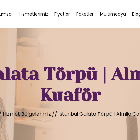
umsal
Hizmetlerimiz
Fiyatlar
Paketler
Multimedya
Blo
alata Törpü | Al
Kuaför
/
Hizmet Bölgelerimiz
//
İstanbul Galata Törpü | Almila C