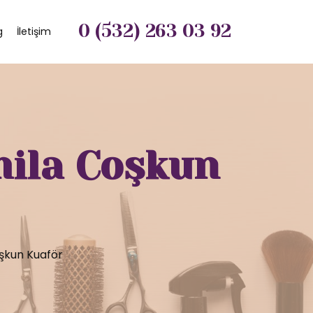
0 (532) 263 03 92
g
İletişim
mila Coşkun
oşkun Kuaför