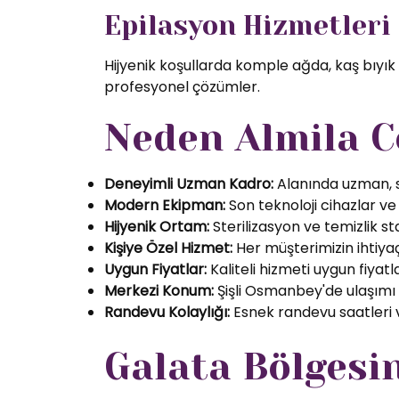
Epilasyon Hizmetleri
Hijyenik koşullarda komple ağda, kaş bıyık
profesyonel çözümler.
Neden Almila C
Deneyimli Uzman Kadro:
Alanında uzman, se
Modern Ekipman:
Son teknoloji cihazlar ve k
Hijyenik Ortam:
Sterilizasyon ve temizlik s
Kişiye Özel Hizmet:
Her müşterimizin ihtiyaç
Uygun Fiyatlar:
Kaliteli hizmeti uygun fiyatl
Merkezi Konum:
Şişli Osmanbey'de ulaşımı
Randevu Kolaylığı:
Esnek randevu saatleri ve
Galata Bölgesi