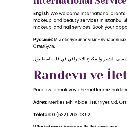
International Service
English:
We welcome international clients a
makeup, and beauty services in Istanbul S
makeup, and nail services. Book your appoi
Русский:
Мы обслуживаем международных кл
Стамбула.
Randevu ve İle
Randevu almak veya hizmetlerimiz hakkında d
Adres:
Merkez Mh. Abide-i Hürriyet Cd. Orta
Telefon:
0 (532) 263 03 92