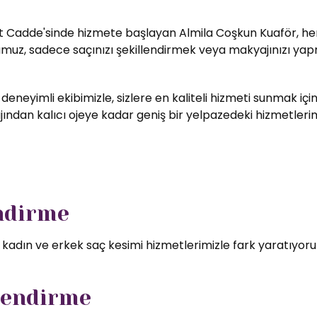
t Cadde'sinde hizmete başlayan Almila Coşkun Kuaför, her zi
umuz, sadece saçınızı şekillendirmek veya makyajınızı yapm
 deneyimli ekibimizle, sizlere en kaliteli hizmeti sunmak i
ndan kalıcı ojeye kadar geniş bir yelpazedeki hizmetlerimizd
endirme
l kadın ve erkek saç kesimi hizmetlerimizle fark yaratıyor
lendirme