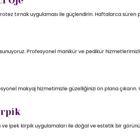
ı Oje
rotez tırnak uygulaması ile güçlendirin. Haftalarca süren par
mı sunuyoruz. Profesyonel manikür ve pedikür hizmetlerimizl
syonel makyaj hizmetimizle güzelliğinizi ön plana çıkarın.
irpik
 ve ipek kirpik uygulamaları ile doğal ve estetik bir görün