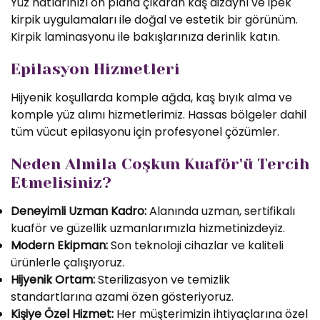
Yüz hatlarınızı ön plana çıkaran kaş dizaynı ve ipek
kirpik uygulamaları ile doğal ve estetik bir görünüm.
Kirpik laminasyonu ile bakışlarınıza derinlik katın.
Epilasyon Hizmetleri
Hijyenik koşullarda komple ağda, kaş bıyık alma ve
komple yüz alımı hizmetlerimiz. Hassas bölgeler dahil
tüm vücut epilasyonu için profesyonel çözümler.
Neden Almila Coşkun Kuaför'ü Tercih
Etmelisiniz?
Deneyimli Uzman Kadro:
Alanında uzman, sertifikalı
kuaför ve güzellik uzmanlarımızla hizmetinizdeyiz.
Modern Ekipman:
Son teknoloji cihazlar ve kaliteli
ürünlerle çalışıyoruz.
Hijyenik Ortam:
Sterilizasyon ve temizlik
standartlarına azami özen gösteriyoruz.
Kişiye Özel Hizmet:
Her müşterimizin ihtiyaçlarına özel