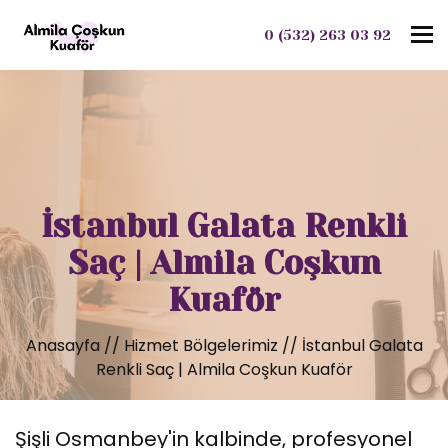
To
0 (532) 263 03 92
İstanbul Galata Renkli
Saç | Almila Coşkun
Kuaför
Anasayfa
//
Hizmet Bölgelerimiz
//
İstanbul Galata
Renkli Saç | Almila Coşkun Kuaför
Şişli Osmanbey'in kalbinde, profesyonel