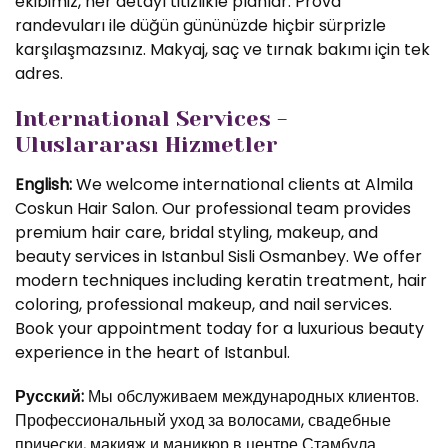
ekibimiz, her detayı titizlikle planlar. Prova
randevuları ile düğün gününüzde hiçbir sürprizle
karşılaşmazsınız. Makyaj, saç ve tırnak bakımı için tek
adres.
International Services -
Uluslararası Hizmetler
English:
We welcome international clients at Almila
Coskun Hair Salon. Our professional team provides
premium hair care, bridal styling, makeup, and
beauty services in Istanbul Sisli Osmanbey. We offer
modern techniques including keratin treatment, hair
coloring, professional makeup, and nail services.
Book your appointment today for a luxurious beauty
experience in the heart of Istanbul.
Русский:
Мы обслуживаем международных клиентов.
Профессиональный уход за волосами, свадебные
прически, макияж и маникюр в центре Стамбула.