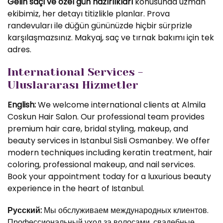
Gelin saçı ve özel gün hazırlıkları
konusunda uzman
ekibimiz, her detayı titizlikle planlar. Prova
randevuları ile düğün gününüzde hiçbir sürprizle
karşılaşmazsınız. Makyaj, saç ve tırnak bakımı için tek
adres.
International Services -
Uluslararası Hizmetler
English:
We welcome international clients at Almila
Coskun Hair Salon. Our professional team provides
premium hair care, bridal styling, makeup, and
beauty services in Istanbul Sisli Osmanbey. We offer
modern techniques including keratin treatment, hair
coloring, professional makeup, and nail services.
Book your appointment today for a luxurious beauty
experience in the heart of Istanbul.
Русский:
Мы обслуживаем международных клиентов.
Профессиональный уход за волосами, свадебные