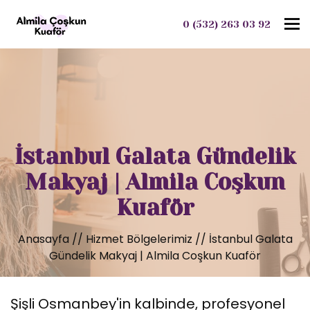
To
0 (532) 263 03 92
İstanbul Galata Gündelik
Makyaj | Almila Coşkun
Kuaför
Anasayfa
//
Hizmet Bölgelerimiz
//
İstanbul Galata
Gündelik Makyaj | Almila Coşkun Kuaför
Şişli Osmanbey'in kalbinde, profesyonel