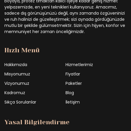
boyaya, protez tırnaktan kalıcı ojeye kadar geniş hizmet
yelpazemizde, en yeni teknikleri kullanıyoruz. Amacımız,
sadece dış görünüşünüzü değil, aynı zamanda özgüveninizi
ve ruh halinizi de güzelleştirmek; sizi aynada gördüğünüzde
mutlu bir şekilde gülümsetmektir. Sizin için hijyen, konfor ve
memnuniyet her zaman önceliğimizdir.
Hızlı Menü
Hakkımızda
Hizmetlerimiz
Misyonumuz
Fiyatlar
Vizyonumuz
Paketler
Kadromuz
Blog
Sıkça Sorulanlar
İletişim
Yasal Bilgilendirme