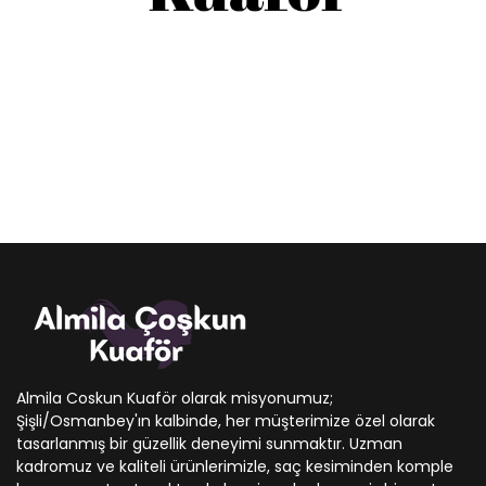
Almila Coskun Kuaför olarak misyonumuz;
Şişli/Osmanbey'ın kalbinde, her müşterimize özel olarak
tasarlanmış bir güzellik deneyimi sunmaktır. Uzman
kadromuz ve kaliteli ürünlerimizle, saç kesiminden komple