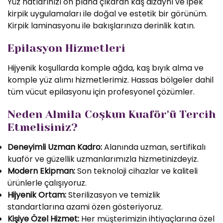
Yüz hatlarınızı ön plana çıkaran kaş dizaynı ve ipek
kirpik uygulamaları ile doğal ve estetik bir görünüm.
Kirpik laminasyonu ile bakışlarınıza derinlik katın.
Epilasyon Hizmetleri
Hijyenik koşullarda komple ağda, kaş bıyık alma ve
komple yüz alımı hizmetlerimiz. Hassas bölgeler dahil
tüm vücut epilasyonu için profesyonel çözümler.
Neden Almila Coşkun Kuaför'ü Tercih
Etmelisiniz?
Deneyimli Uzman Kadro:
Alanında uzman, sertifikalı
kuaför ve güzellik uzmanlarımızla hizmetinizdeyiz.
Modern Ekipman:
Son teknoloji cihazlar ve kaliteli
ürünlerle çalışıyoruz.
Hijyenik Ortam:
Sterilizasyon ve temizlik
standartlarına azami özen gösteriyoruz.
Kişiye Özel Hizmet:
Her müşterimizin ihtiyaçlarına özel