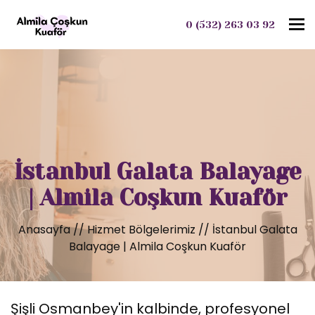
To
0 (532) 263 03 92
İstanbul Galata Balayage
| Almila Coşkun Kuaför
Anasayfa
//
Hizmet Bölgelerimiz
//
İstanbul Galata
Balayage | Almila Coşkun Kuaför
Şişli Osmanbey'in kalbinde, profesyonel