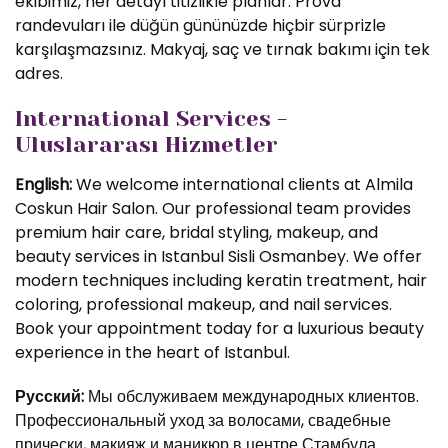
ekibimiz, her detayı titizlikle planlar. Prova
randevuları ile düğün gününüzde hiçbir sürprizle
karşılaşmazsınız. Makyaj, saç ve tırnak bakımı için tek
adres.
International Services -
Uluslararası Hizmetler
English:
We welcome international clients at Almila
Coskun Hair Salon. Our professional team provides
premium hair care, bridal styling, makeup, and
beauty services in Istanbul Sisli Osmanbey. We offer
modern techniques including keratin treatment, hair
coloring, professional makeup, and nail services.
Book your appointment today for a luxurious beauty
experience in the heart of Istanbul.
Русский:
Мы обслуживаем международных клиентов.
Профессиональный уход за волосами, свадебные
прически, макияж и маникюр в центре Стамбула.