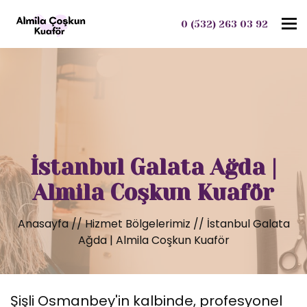
To
0 (532) 263 03 92
İstanbul Galata Ağda |
Almila Coşkun Kuaför
Anasayfa
//
Hizmet Bölgelerimiz
//
İstanbul Galata
Ağda | Almila Coşkun Kuaför
Şişli Osmanbey'in kalbinde, profesyonel