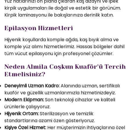
Yüz hatlarınızı ön plana çıkaran kaş dizaynı ve ipek
kirpik uygulamaları ile doğal ve estetik bir görünüm.
Kirpik laminasyonu ile bakışlarınıza derinlik katın.
Epilasyon Hizmetleri
Hijyenik koşullarda komple ağda, kaş bıyık alma ve
komple yüz alımı hizmetlerimiz. Hassas bölgeler dahil
tüm vücut epilasyonu için profesyonel çözümler.
Neden Almila Coşkun Kuaför'ü Tercih
Etmelisiniz?
Deneyimli Uzman Kadro:
Alanında uzman, sertifikalı
kuaför ve güzellik uzmanlarımızla hizmetinizdeyiz.
Modern Ekipman:
Son teknoloji cihazlar ve kaliteli
ürünlerle çalışıyoruz.
Hijyenik Ortam:
Sterilizasyon ve temizlik
standartlarına azami özen gösteriyoruz.
Kişiye Özel Hizmet:
Her müşterimizin ihtiyaçlarına özel