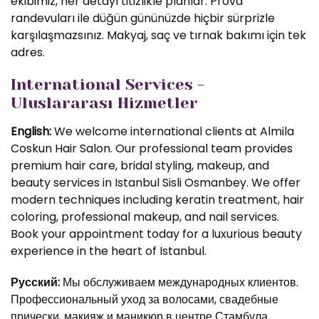
ekibimiz, her detayı titizlikle planlar. Prova
randevuları ile düğün gününüzde hiçbir sürprizle
karşılaşmazsınız. Makyaj, saç ve tırnak bakımı için tek
adres.
International Services -
Uluslararası Hizmetler
English:
We welcome international clients at Almila
Coskun Hair Salon. Our professional team provides
premium hair care, bridal styling, makeup, and
beauty services in Istanbul Sisli Osmanbey. We offer
modern techniques including keratin treatment, hair
coloring, professional makeup, and nail services.
Book your appointment today for a luxurious beauty
experience in the heart of Istanbul.
Русский:
Мы обслуживаем международных клиентов.
Профессиональный уход за волосами, свадебные
прически, макияж и маникюр в центре Стамбула.