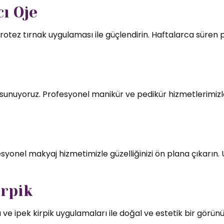
ı Oje
rotez tırnak uygulaması ile güçlendirin. Haftalarca süren par
mı sunuyoruz. Profesyonel manikür ve pedikür hizmetlerimizl
syonel makyaj hizmetimizle güzelliğinizi ön plana çıkarın.
irpik
 ve ipek kirpik uygulamaları ile doğal ve estetik bir görün