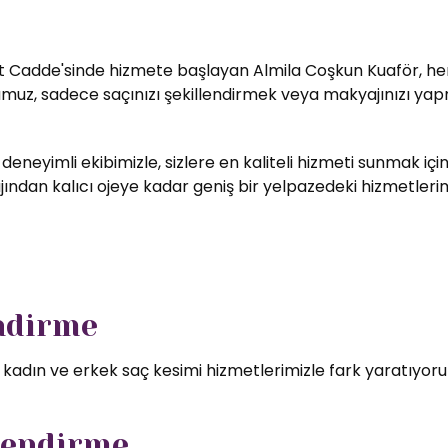
t Cadde'sinde hizmete başlayan Almila Coşkun Kuaför, her zi
umuz, sadece saçınızı şekillendirmek veya makyajınızı yapm
 deneyimli ekibimizle, sizlere en kaliteli hizmeti sunmak i
ndan kalıcı ojeye kadar geniş bir yelpazedeki hizmetlerimizd
endirme
l kadın ve erkek saç kesimi hizmetlerimizle fark yaratıyor
lendirme