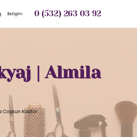
0 (532) 263 03 92
g
İletişim
yaj | Almila
la Coşkun Kuaför