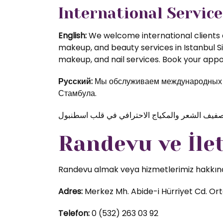
International Service
English:
We welcome international clients a
makeup, and beauty services in Istanbul S
makeup, and nail services. Book your appoi
Русский:
Мы обслуживаем международных кл
Стамбула.
Randevu ve İle
Randevu almak veya hizmetlerimiz hakkında d
Adres:
Merkez Mh. Abide-i Hürriyet Cd. Orta
Telefon:
0 (532) 263 03 92