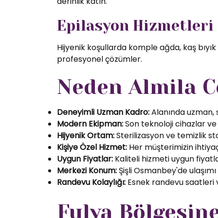
derinlik katın.
Epilasyon Hizmetleri
Hijyenik koşullarda komple ağda, kaş bıyık
profesyonel çözümler.
Neden Almila C
Deneyimli Uzman Kadro:
Alanında uzman, se
Modern Ekipman:
Son teknoloji cihazlar ve k
Hijyenik Ortam:
Sterilizasyon ve temizlik s
Kişiye Özel Hizmet:
Her müşterimizin ihtiyaç
Uygun Fiyatlar:
Kaliteli hizmeti uygun fiyatl
Merkezi Konum:
Şişli Osmanbey'de ulaşımı
Randevu Kolaylığı:
Esnek randevu saatleri ve
Fulya Bölgesin