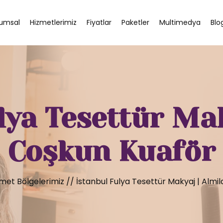
umsal
Hizmetlerimiz
Fiyatlar
Paketler
Multimedya
Blo
lya Tesettür Mak
Coşkun Kuaför
met Bölgelerimiz
//
İstanbul Fulya Tesettür Makyaj | Almi