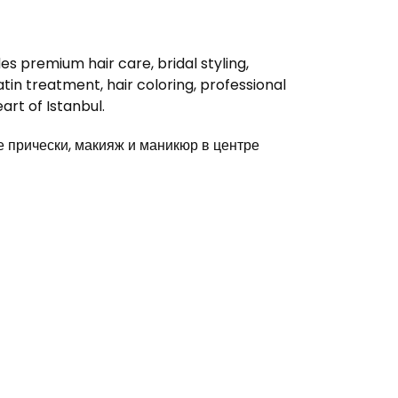
s premium hair care, bridal styling,
in treatment, hair coloring, professional
rt of Istanbul.
прически, макияж и маникюр в центре