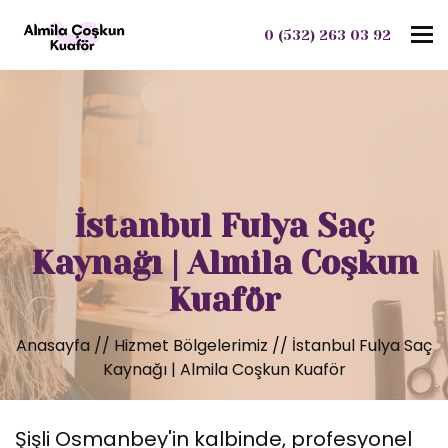
To
0 (532) 263 03 92
İstanbul Fulya Saç
Kaynağı | Almila Coşkun
Kuaför
Anasayfa
//
Hizmet Bölgelerimiz
//
İstanbul Fulya Saç
Kaynağı | Almila Coşkun Kuaför
Şişli Osmanbey'in kalbinde, profesyonel