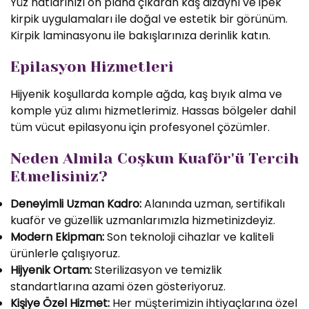
Yüz hatlarınızı ön plana çıkaran kaş dizaynı ve ipek
kirpik uygulamaları ile doğal ve estetik bir görünüm.
Kirpik laminasyonu ile bakışlarınıza derinlik katın.
Epilasyon Hizmetleri
Hijyenik koşullarda komple ağda, kaş bıyık alma ve
komple yüz alımı hizmetlerimiz. Hassas bölgeler dahil
tüm vücut epilasyonu için profesyonel çözümler.
Neden Almila Coşkun Kuaför'ü Tercih
Etmelisiniz?
Deneyimli Uzman Kadro:
Alanında uzman, sertifikalı
kuaför ve güzellik uzmanlarımızla hizmetinizdeyiz.
Modern Ekipman:
Son teknoloji cihazlar ve kaliteli
ürünlerle çalışıyoruz.
Hijyenik Ortam:
Sterilizasyon ve temizlik
standartlarına azami özen gösteriyoruz.
Kişiye Özel Hizmet:
Her müşterimizin ihtiyaçlarına özel