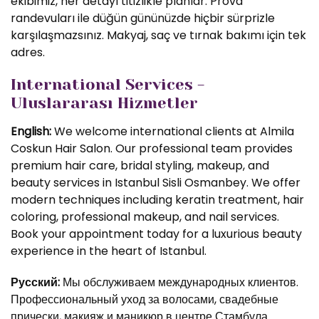
ekibimiz, her detayı titizlikle planlar. Prova
randevuları ile düğün gününüzde hiçbir sürprizle
karşılaşmazsınız. Makyaj, saç ve tırnak bakımı için tek
adres.
International Services -
Uluslararası Hizmetler
English:
We welcome international clients at Almila
Coskun Hair Salon. Our professional team provides
premium hair care, bridal styling, makeup, and
beauty services in Istanbul Sisli Osmanbey. We offer
modern techniques including keratin treatment, hair
coloring, professional makeup, and nail services.
Book your appointment today for a luxurious beauty
experience in the heart of Istanbul.
Русский:
Мы обслуживаем международных клиентов.
Профессиональный уход за волосами, свадебные
прически, макияж и маникюр в центре Стамбула.